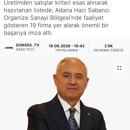
Üretimden satışlar kriteri esas alınarak
hazırlanan listede, Adana Hacı Sabancı
Siyaset
Organize Sanayi Bölgesi'nde faaliyet
gösteren 19 firma yer alarak önemli bir
YEREL HABER
başarıya imza attı.
Haberde insan
SONSES .TV
19.06.2026 - 10:42
2 DK
GAZETECI
YAYINLANMA
OKUNMA SÜRESI
Tanıtım