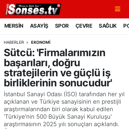
MERSİN
Mersin Nöbetçi Eczaneler
MERSİN
ASAYİŞ
SPOR
ÇEVRE
SAĞLIK
PO
ASAYİŞ
Mersin Hava Durumu
HABERLER
EKONOMİ
Sütcü: 'Firmalarımızın
SPOR
Mersin Namaz Vakitleri
başarıları, doğru
GÜNÜN MANŞETİ
Mersin Trafik Yoğunluk Haritası
stratejilerin ve güçlü iş
birliklerinin sonucudur'
DÜNYA
Süper Lig Puan Durumu ve Fikstür
İstanbul Sanayi Odası (İSO) tarafından her yıl
KÜLTÜR - SANAT
Tüm Manşetler
açıklanan ve Türkiye sanayisinin en prestijli
araştırmalarından biri olarak kabul edilen
MAGAZİN
Son Dakika Haberleri
'Türkiye'nin 500 Büyük Sanayi Kuruluşu'
araştırmasının 2025 yılı sonuçları açıklandı.
SAĞLIK
Haber Arşivi