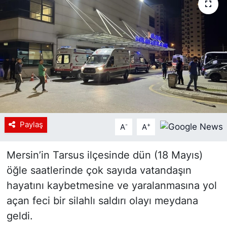
Siyaset
YEREL HABER
Haberde insan
Tanıtım
Paylaş
-
+
A
A
Mersin’in Tarsus ilçesinde dün (18 Mayıs)
öğle saatlerinde çok sayıda vatandaşın
hayatını kaybetmesine ve yaralanmasına yol
açan feci bir silahlı saldırı olayı meydana
geldi.