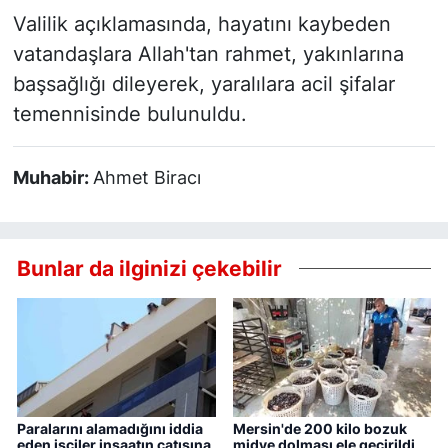
Valilik açıklamasında, hayatını kaybeden
vatandaşlara Allah'tan rahmet, yakınlarına
başsağlığı dileyerek, yaralılara acil şifalar
temennisinde bulunuldu.
Muhabir:
Ahmet Biracı
Bunlar da ilginizi çekebilir
Paralarını alamadığını iddia
Mersin'de 200 kilo bozuk
eden işçiler inşaatın çatısına
midye dolması ele geçirildi