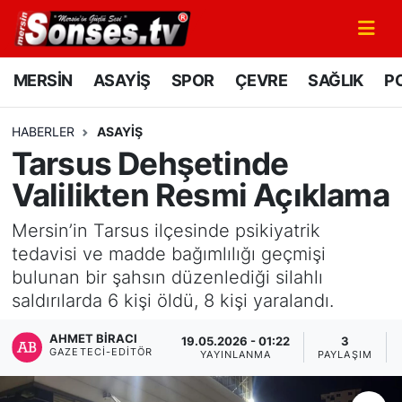
MERSİN
Mersin Nöbetçi Eczaneler
MERSİN
ASAYİŞ
SPOR
ÇEVRE
SAĞLIK
PO
ASAYİŞ
Mersin Hava Durumu
HABERLER
ASAYİŞ
Tarsus Dehşetinde
SPOR
Mersin Namaz Vakitleri
Valilikten Resmi Açıklama
GÜNÜN MANŞETİ
Mersin Trafik Yoğunluk Haritası
Mersin’in Tarsus ilçesinde psikiyatrik
DÜNYA
Süper Lig Puan Durumu ve Fikstür
tedavisi ve madde bağımlılığı geçmişi
bulunan bir şahsın düzenlediği silahlı
KÜLTÜR - SANAT
Tüm Manşetler
saldırılarda 6 kişi öldü, 8 kişi yaralandı.
AHMET BIRACI
MAGAZİN
Son Dakika Haberleri
19.05.2026 - 01:22
3
GAZETECI-EDITÖR
YAYINLANMA
PAYLAŞIM
SAĞLIK
Haber Arşivi