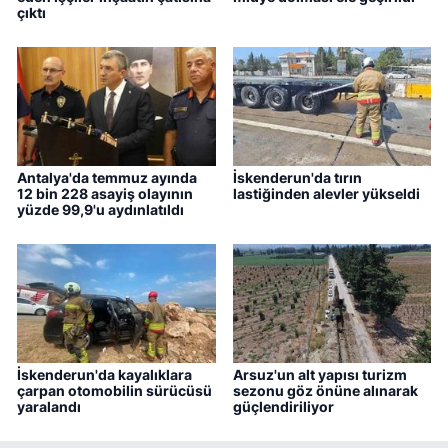
çıktı
Antalya'da temmuz ayında
İskenderun'da tırın
12 bin 228 asayiş olayının
lastiğinden alevler yükseldi
yüzde 99,9'u aydınlatıldı
İskenderun'da kayalıklara
Arsuz'un alt yapısı turizm
çarpan otomobilin sürücüsü
sezonu göz önüne alınarak
yaralandı
güçlendiriliyor