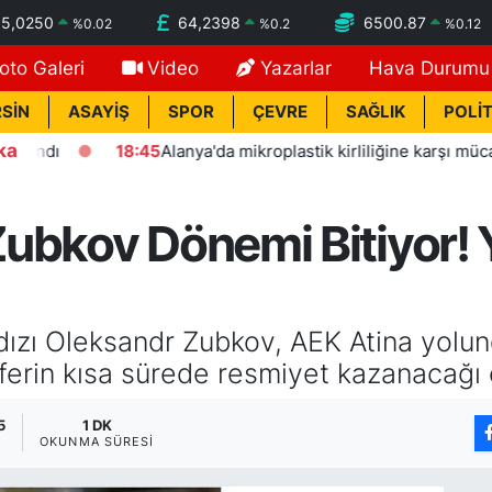
55,0250
64,2398
6500.87
%
0.02
%
0.2
%
0.12
oto Galeri
Video
Yazarlar
Hava Durumu
SİN
ASAYİŞ
SPOR
ÇEVRE
SAĞLIK
POLİT
ka
ı
18:45
Alanya'da mikroplastik kirliliğine karşı mücadelenin
bkov Dönemi Bitiyor! Ye
dızı Oleksandr Zubkov, AEK Atina yolund
ferin kısa sürede resmiyet kazanacağı ö
5
1 DK
OKUNMA SÜRESI