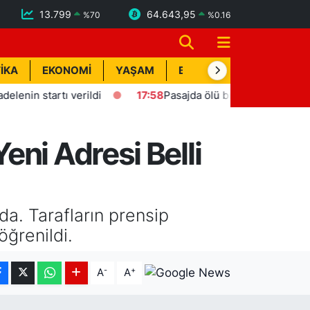
13.799
64.643,95
%
70
%
0.16
İKA
EKONOMİ
YAŞAM
BİK İLAN
TEKNOLOJİ
 startı verildi
17:58
Pasajda ölü bulunan Eyüp Can davas
ni Adresi Belli
a. Tarafların prensip
ğrenildi.
-
+
A
A