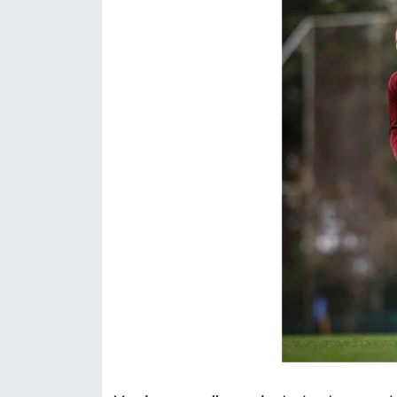
Siyaset
YEREL HABER
Haberde insan
Tanıtım