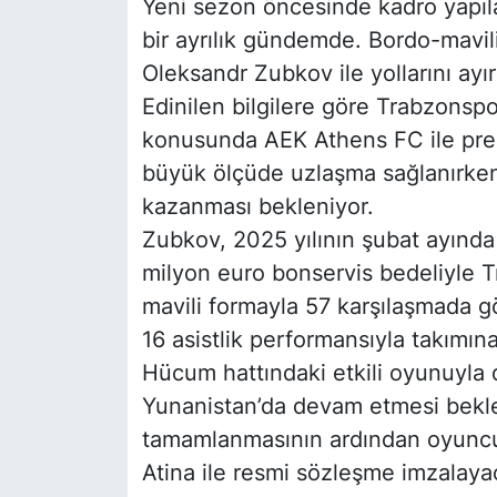
Yeni sezon öncesinde kadro yapıl
bir ayrılık gündemde. Bordo-mavil
Oleksandr Zubkov ile yollarını ayı
Edinilen bilgilere göre Trabzonspo
konusunda AEK Athens FC ile pre
büyük ölçüde uzlaşma sağlanırken,
kazanması bekleniyor.
Zubkov, 2025 yılının şubat ayınd
milyon euro bonservis bedeliyle T
mavili formayla 57 karşılaşmada g
16 asistlik performansıyla takımın
Hücum hattındaki etkili oyunuyla 
Yunanistan’da devam etmesi bekle
tamamlanmasının ardından oyuncu
Atina ile resmi sözleşme imzalayac