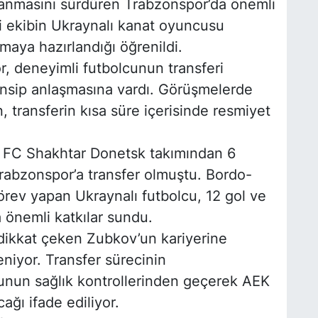
anmasını sürdüren Trabzonspor’da önemli
i ekibin Ukraynalı kanat oyuncusu
rmaya hazırlandığı öğrenildi.
r, deneyimli futbolcunun transferi
nsip anlaşmasına vardı. Görüşmelerde
 transferin kısa süre içerisinde resmiyet
a FC Shakhtar Donetsk takımından 6
rabzonspor’a transfer olmuştu. Bordo-
örev yapan Ukraynalı futbolcu, 12 gol ve
a önemli katkılar sundu.
dikkat çeken Zubkov’un kariyerine
niyor. Transfer sürecinin
nun sağlık kontrollerinden geçerek AEK
ağı ifade ediliyor.