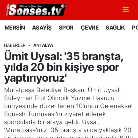
MERSİN
Mersin Nöbetçi Eczaneler
MERSİN
ASAYİŞ
SPOR
ÇEVRE
SAĞLIK
PO
ASAYİŞ
Mersin Hava Durumu
HABERLER
ANTALYA
Ümit Uysal: '35 branşta,
SPOR
Mersin Namaz Vakitleri
yılda 20 bin kişiye spor
GÜNÜN MANŞETİ
Mersin Trafik Yoğunluk Haritası
yaptırıyoruz'
DÜNYA
Süper Lig Puan Durumu ve Fikstür
Muratpaşa Belediye Başkanı Ümit Uysal,
Süleyman Erol Olimpik Yüzme Havuzu
KÜLTÜR - SANAT
Tüm Manşetler
bünyesinde düzenlenen 10'uncu Geleneksel
Squash Turnuvası'nı ziyaret ederek
MAGAZİN
Son Dakika Haberleri
sporcularla bir araya geldi. Uysal,
'Muratpaşa'mız, 35 branşta yılda yaklaşık 20
SAĞLIK
Haber Arşivi
bin insana spor yaptıran bir belediyedir. Kitle