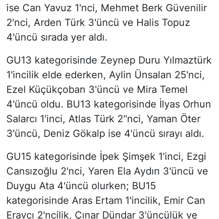
ise Can Yavuz 1'nci, Mehmet Berk Güvenilir
2'nci, Arden Türk 3'üncü ve Halis Topuz
4'üncü sırada yer aldı.
GU13 kategorisinde Zeynep Duru Yılmaztürk
1'incilik elde ederken, Aylin Ünsalan 25'nci,
Ezel Küçükçoban 3'üncü ve Mira Temel
4'üncü oldu. BU13 kategorisinde İlyas Orhun
Salarcı 1'inci, Atlas Türk 2''nci, Yaman Öter
3'üncü, Deniz Gökalp ise 4'üncü sırayı aldı.
GU15 kategorisinde İpek Şimşek 1'inci, Ezgi
Cansızoğlu 2'nci, Yaren Ela Aydın 3'üncü ve
Duygu Ata 4'üncü olurken; BU15
kategorisinde Aras Ertam 1'incilik, Emir Can
Eravcı 2'ncilik, Çınar Dündar 3'üncülük ve