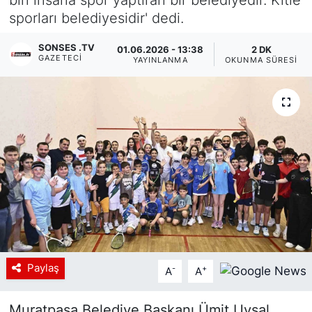
sporları belediyesidir' dedi.
Siyaset
SONSES .TV
01.06.2026 - 13:38
2 DK
YEREL HABER
GAZETECI
YAYINLANMA
OKUNMA SÜRESI
Haberde insan
Tanıtım
Paylaş
-
+
A
A
Muratpaşa Belediye Başkanı Ümit Uysal,