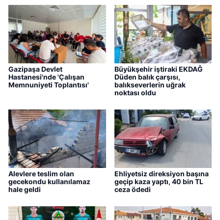
Gazipaşa Devlet
Büyükşehir iştiraki EKDAĞ
Hastanesi'nde 'Çalışan
Düden balık çarşısı,
Memnuniyeti Toplantısı'
balıkseverlerin uğrak
noktası oldu
Alevlere teslim olan
Ehliyetsiz direksiyon başına
gecekondu kullanılamaz
geçip kaza yaptı, 40 bin TL
hale geldi
ceza ödedi