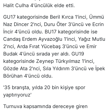
Halit Culha 4'üncülük elde etti.
GU17 kategorisinde Beril Kırca 1'inci, Ümmü
Naz Dincer 2'nci, Duru Öter 3'üncü ve Ecrin
İncir 4'üncü oldu. BU17 kategorisinde ise
Candaş Erdem Ayvazoğlu 1'inci, Yağız Mutlu
2'nci, Arda Fırat Yücebaş 3'üncü ve Emir
Budak 4'üncü sırada yer aldı. GU19
kategorisinde Zeynep Türkyılmaz 1'inci,
Gözde Ata 2'nci, Sıla Yıldırım 3'üncü ve İpek
Börühan 4'üncü oldu.
'35 branşta, yılda 20 bin kişiye spor
yaptırıyoruz'
Turnuva kapsamında dereceye giren