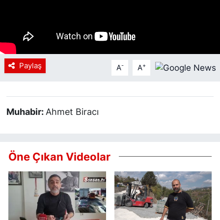
Siyaset
YEREL HABER
Paylaş
-
+
Haberde insan
A
A
Tanıtım
Muhabir:
Ahmet Biracı
Öne Çıkan Videolar