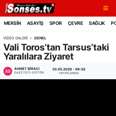
MERSİN
Mersin Nöbetçi Eczaneler
MERSİN
ASAYİŞ
SPOR
ÇEVRE
SAĞLIK
PO
ASAYİŞ
Mersin Hava Durumu
VIDEO GALERI
GENEL
Vali Toros’tan Tarsus’taki
SPOR
Mersin Namaz Vakitleri
Yaralılara Ziyaret
GÜNÜN MANŞETİ
Mersin Trafik Yoğunluk Haritası
AHMET BIRACI
20.05.2026 - 09:38
DÜNYA
Süper Lig Puan Durumu ve Fikstür
GAZETECI-EDITÖR
YAYINLANMA
KÜLTÜR - SANAT
Tüm Manşetler
MAGAZİN
Son Dakika Haberleri
SAĞLIK
Haber Arşivi