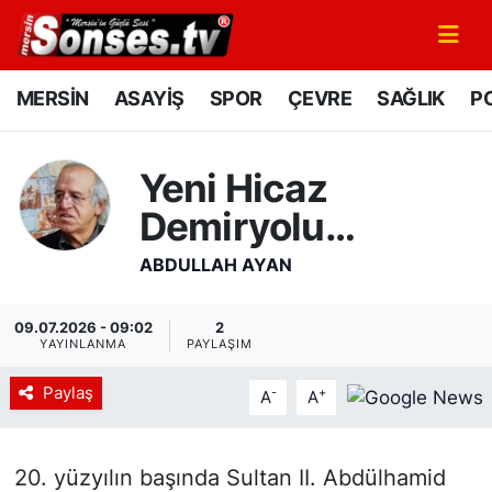
MERSİN
Mersin Nöbetçi Eczaneler
MERSİN
ASAYİŞ
SPOR
ÇEVRE
SAĞLIK
PO
ASAYİŞ
Mersin Hava Durumu
Yeni Hicaz
SPOR
Mersin Namaz Vakitleri
Demiryolu…
GÜNÜN MANŞETİ
Mersin Trafik Yoğunluk Haritası
ABDULLAH AYAN
DÜNYA
Süper Lig Puan Durumu ve Fikstür
09.07.2026 - 09:02
2
YAYINLANMA
PAYLAŞIM
KÜLTÜR - SANAT
Tüm Manşetler
Paylaş
-
+
A
A
MAGAZİN
Son Dakika Haberleri
20. yüzyılın başında Sultan II. Abdülhamid
SAĞLIK
Haber Arşivi