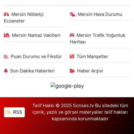
Mersin Nöbetçi
Mersin Hava Durumu
Eczaneler
Mersin Namaz Vakitleri
Mersin Trafik Yoğunluk
Haritası
Puan Durumu ve Fikstür
Tüm Manşetler
Son Dakika Haberleri
Haber Arşivi
Telif Hakkı © 2025 Sonses.tv Bu sitedeki tüm
RSS
içerik, yazılı ve görsel materyaller telif hakları
kapsamında korunmaktadır