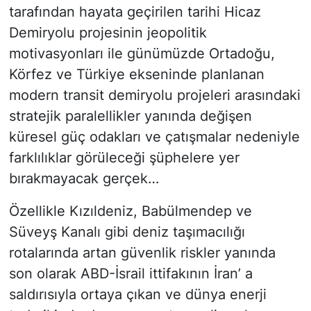
tarafından hayata geçirilen tarihi Hicaz
Siyaset
Demiryolu projesinin jeopolitik
motivasyonları ile günümüzde Ortadoğu,
YEREL HABER
Körfez ve Türkiye ekseninde planlanan
modern transit demiryolu projeleri arasındaki
Haberde insan
stratejik paralellikler yanında değişen
Tanıtım
küresel güç odakları ve çatışmalar nedeniyle
farklılıklar görüleceği şüphelere yer
bırakmayacak gerçek…
Özellikle Kızıldeniz, Babülmendep ve
Süveyş Kanalı gibi deniz taşımacılığı
rotalarında artan güvenlik riskler yanında
son olarak ABD-İsrail ittifakının İran’ a
saldırısıyla ortaya çıkan ve dünya enerji