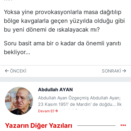
Yoksa yine provokasyonlarla masa dağıtılıp
bölge kavgalarla geçen yüzyılda olduğu gibi
bu yeni dönemi de ıskalayacak mı?
Soru basit ama bir o kadar da önemli yanıtı
bekliyor…
ÖNCEKI
SONRAKI
Abdullah AYAN
Abdullah Ayan Özgeçmiş Abdullah Ayan;
23 Kasım 1951’ de Mardin’ de doğdu… İlk
ve ortaöğretimini Gaziantep' te tamamladı.
Devam Et
Gaziantep Lisesi Fen bölümünden
1968/1969 döneminde mezun oldu. Gazi
Yazarın Diğer Yazıları
Üniversitesi Kimya Mühendisliği