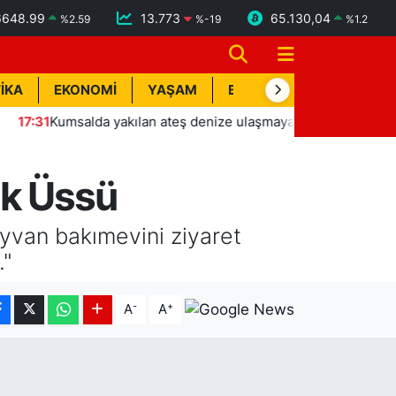
6648.99
13.773
65.130,04
%
2.59
%
-19
%
1.2
İKA
EKONOMİ
YAŞAM
BİK İLAN
TEKNOLOJİ
umsalda yakılan ateş denize ulaşmaya çalışan yavru carettayı yakı
ık Üssü
ayvan bakımevini ziyaret
."
-
+
A
A