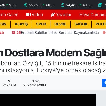
436
55,2510
64,4811
%
0.18
%
0.32
%
0.38
oto Galeri
Video
Yazarlar
Hava Durumu
SİN
ASAYİŞ
SPOR
ÇEVRE
SAĞLIK
POLİT
ka
:26
Erdemli Sahillerindeki Sorunlar Kaymakamlıkta
17:31
K
n Dostlara Modern Sağl
bdullah Özyiğit, 15 bin metrekarelik h
ni istasyonla Türkiye'ye örnek olacağız
3
1 DK
PAYLAŞIM
OKUNMA SÜRESI