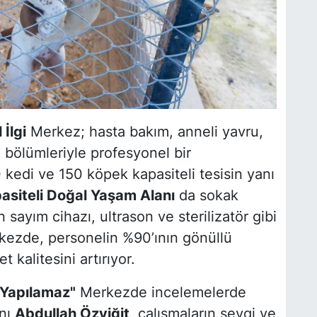
İlgi
Merkez; hasta bakım, anneli yavru,
 bölümleriyle profesyonel bir
 kedi ve 150 köpek kapasiteli tesisin yanı
siteli Doğal Yaşam Alanı
da sokak
 sayım cihazı, ultrason ve sterilizatör gibi
kezde, personelin %90’ının gönüllü
kalitesini artırıyor.
 Yapılamaz"
Merkezde incelemelerde
anı
Abdullah Özyiğit
, çalışmaların sevgi ve