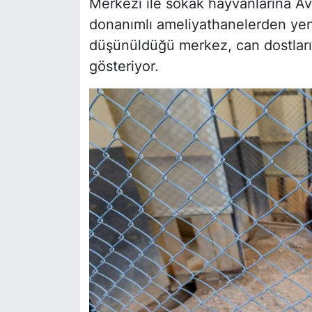
Merkezi ile sokak hayvanlarına Av
donanımlı ameliyathanelerden yeni
düşünüldüğü merkez, can dostları i
gösteriyor.