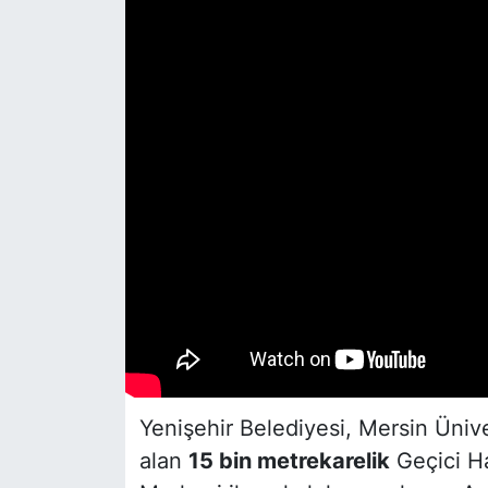
Siyaset
YEREL HABER
Haberde insan
Tanıtım
Yenişehir Belediyesi, Mersin Ünive
alan
15 bin metrekarelik
Geçici H