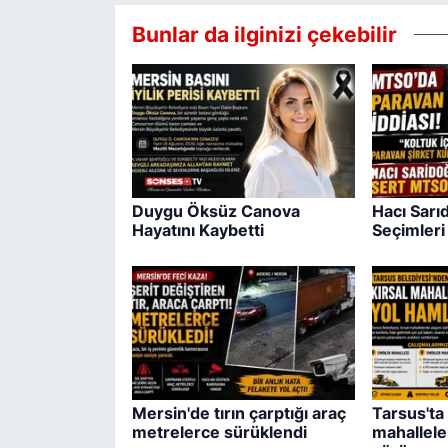
Bunlar da ilginizi çekebilir
Duygu Öksüz Canova
Hacı Sar
Hayatını Kaybetti
Seçimleri 
Mersin'de tırın çarptığı araç
Tarsus'ta 
metrelerce sürüklendi
mahallele