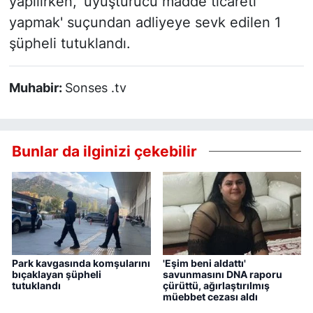
yapılırken, 'uyuşturucu madde ticareti
yapmak' suçundan adliyeye sevk edilen 1
şüpheli tutuklandı.
Muhabir:
Sonses .tv
Bunlar da ilginizi çekebilir
Park kavgasında komşularını
'Eşim beni aldattı'
bıçaklayan şüpheli
savunmasını DNA raporu
tutuklandı
çürüttü, ağırlaştırılmış
müebbet cezası aldı