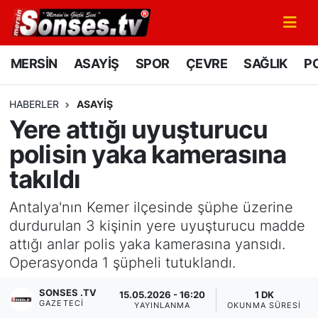
MERSİN
Mersin Nöbetçi Eczaneler
MERSİN
ASAYİŞ
SPOR
ÇEVRE
SAĞLIK
PO
ASAYİŞ
Mersin Hava Durumu
HABERLER
ASAYİŞ
Yere attığı uyuşturucu
SPOR
Mersin Namaz Vakitleri
polisin yaka kamerasına
GÜNÜN MANŞETİ
Mersin Trafik Yoğunluk Haritası
takıldı
DÜNYA
Süper Lig Puan Durumu ve Fikstür
Antalya'nın Kemer ilçesinde şüphe üzerine
durdurulan 3 kişinin yere uyuşturucu madde
KÜLTÜR - SANAT
Tüm Manşetler
attığı anlar polis yaka kamerasına yansıdı.
Operasyonda 1 şüpheli tutuklandı.
MAGAZİN
Son Dakika Haberleri
SONSES .TV
15.05.2026 - 16:20
1 DK
GAZETECI
SAĞLIK
Haber Arşivi
YAYINLANMA
OKUNMA SÜRESI