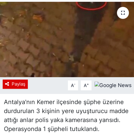
Siyaset
YEREL HABER
Haberde insan
Tanıtım
Paylaş
-
+
A
A
Antalya'nın Kemer ilçesinde şüphe üzerine
durdurulan 3 kişinin yere uyuşturucu madde
attığı anlar polis yaka kamerasına yansıdı.
Operasyonda 1 şüpheli tutuklandı.