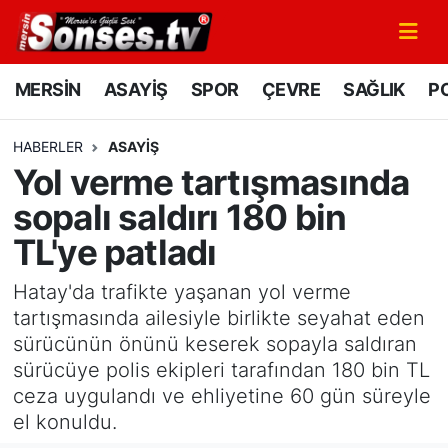
MERSİN
Mersin Nöbetçi Eczaneler
MERSİN
ASAYİŞ
SPOR
ÇEVRE
SAĞLIK
PO
ASAYİŞ
Mersin Hava Durumu
HABERLER
ASAYİŞ
Yol verme tartışmasında
SPOR
Mersin Namaz Vakitleri
sopalı saldırı 180 bin
GÜNÜN MANŞETİ
Mersin Trafik Yoğunluk Haritası
TL'ye patladı
DÜNYA
Süper Lig Puan Durumu ve Fikstür
Hatay'da trafikte yaşanan yol verme
tartışmasında ailesiyle birlikte seyahat eden
KÜLTÜR - SANAT
Tüm Manşetler
sürücünün önünü keserek sopayla saldıran
sürücüye polis ekipleri tarafından 180 bin TL
MAGAZİN
Son Dakika Haberleri
ceza uygulandı ve ehliyetine 60 gün süreyle
el konuldu.
SAĞLIK
Haber Arşivi