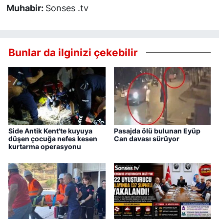
Muhabir:
Sonses .tv
Bunlar da ilginizi çekebilir
Side Antik Kent'te kuyuya
Pasajda ölü bulunan Eyüp
düşen çocuğa nefes kesen
Can davası sürüyor
kurtarma operasyonu