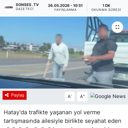
SONSES .TV
26.05.2026 - 10:51
1 DK
GAZETECI
Siyaset
YAYINLANMA
OKUNMA SÜRESI
YEREL HABER
Haberde insan
Tanıtım
Paylaş
-
+
A
A
Hatay'da trafikte yaşanan yol verme
tartışmasında ailesiyle birlikte seyahat eden