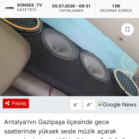
SONSES .TV
05.07.2026 - 09:31
1 DK
GAZETECI
Siyaset
YAYINLANMA
OKUNMA SÜRESI
YEREL HABER
Haberde insan
Tanıtım
Paylaş
-
+
A
A
Antalya'nın Gazipaşa ilçesinde gece
saatlerinde yüksek sesle müzik açarak