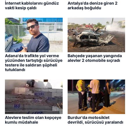
İnternet kablolarını gündüz
Antalya'da denize giren 2
vakti kesip çaldı
arkadaş boğuldu
Adana'da trafikte yol verme
Bahçede yaşanan yangında
yüzünden tartıştığı sürücüye
alevler 2 otomobile sıçradı
testere ile saldıran şüpheli
tutuklandı
Alevlere teslim olan kepçeye
Burdur'da motosiklet
kumlu müdahale
devrildi, sürücüsü yaralandı