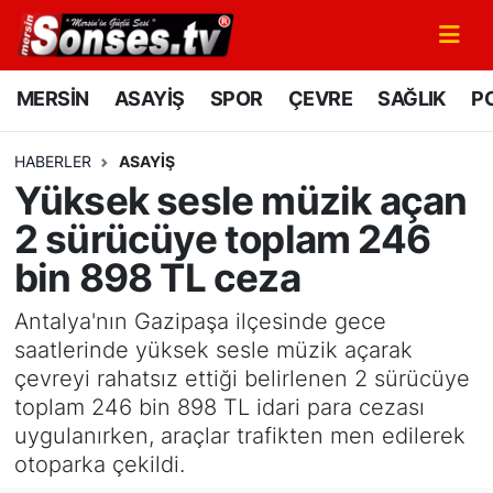
MERSİN
Mersin Nöbetçi Eczaneler
MERSİN
ASAYİŞ
SPOR
ÇEVRE
SAĞLIK
PO
ASAYİŞ
Mersin Hava Durumu
HABERLER
ASAYİŞ
Yüksek sesle müzik açan
SPOR
Mersin Namaz Vakitleri
2 sürücüye toplam 246
GÜNÜN MANŞETİ
Mersin Trafik Yoğunluk Haritası
bin 898 TL ceza
DÜNYA
Süper Lig Puan Durumu ve Fikstür
Antalya'nın Gazipaşa ilçesinde gece
saatlerinde yüksek sesle müzik açarak
KÜLTÜR - SANAT
Tüm Manşetler
çevreyi rahatsız ettiği belirlenen 2 sürücüye
toplam 246 bin 898 TL idari para cezası
MAGAZİN
Son Dakika Haberleri
uygulanırken, araçlar trafikten men edilerek
otoparka çekildi.
SAĞLIK
Haber Arşivi