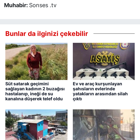
Muhabir:
Sonses .tv
Bunlar da ilginizi çekebilir
Süt satarak geçimini
Ev ve araç kurşunlayan
sağlayan kadının 2 buzağısı
şahısların evlerinde
hastalanıp, ineği de su
yatakların arasından silah
kanalına düşerek telef oldu
çıktı