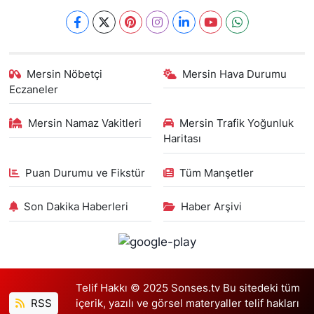
Mersin Nöbetçi
Mersin Hava Durumu
Eczaneler
Mersin Namaz Vakitleri
Mersin Trafik Yoğunluk
Haritası
Puan Durumu ve Fikstür
Tüm Manşetler
Son Dakika Haberleri
Haber Arşivi
Telif Hakkı © 2025 Sonses.tv Bu sitedeki tüm
RSS
içerik, yazılı ve görsel materyaller telif hakları