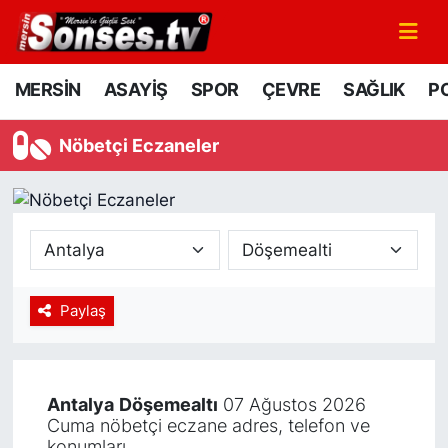
MERSİN
Mersin Nöbetçi Eczaneler
MERSİN
ASAYİŞ
SPOR
ÇEVRE
SAĞLIK
PO
ASAYİŞ
Mersin Hava Durumu
Nöbetçi Eczaneler
SPOR
Mersin Namaz Vakitleri
GÜNÜN MANŞETİ
Mersin Trafik Yoğunluk Haritası
DÜNYA
Süper Lig Puan Durumu ve Fikstür
Paylaş
KÜLTÜR - SANAT
Tüm Manşetler
MAGAZİN
Son Dakika Haberleri
Antalya
Döşemealtı
07 Ağustos 2026
Cuma nöbetçi eczane adres, telefon ve
SAĞLIK
Haber Arşivi
konumları