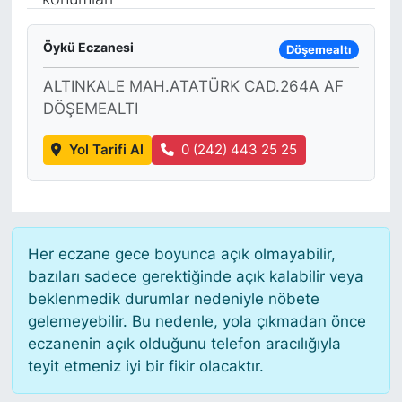
Siyaset
Öykü Eczanesi
Döşemealtı
YEREL HABER
ALTINKALE MAH.ATATÜRK CAD.264A AF
DÖŞEMEALTI
Haberde insan
Yol Tarifi Al
0 (242) 443 25 25
Tanıtım
Her eczane gece boyunca açık olmayabilir,
bazıları sadece gerektiğinde açık kalabilir veya
beklenmedik durumlar nedeniyle nöbete
gelemeyebilir. Bu nedenle, yola çıkmadan önce
eczanenin açık olduğunu telefon aracılığıyla
teyit etmeniz iyi bir fikir olacaktır.