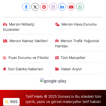
Mersin Nöbetçi
Mersin Hava Durumu
Eczaneler
Mersin Namaz Vakitleri
Mersin Trafik Yoğunluk
Haritası
Puan Durumu ve Fikstür
Tüm Manşetler
Son Dakika Haberleri
Haber Arşivi
Telif Hakkı © 2025 Sonses.tv Bu sitedeki tüm
RSS
içerik, yazılı ve görsel materyaller telif hakları