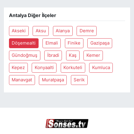
Antalya Diğer İlçeler
Akseki
Aksu
Alanya
Demre
Döşemealti
Elmali
Finike
Gazipaşa
Gündoğmuş
İbradi
Kaş
Kemer
Kepez
Konyaalti
Korkuteli
Kumluca
Manavgat
Muratpaşa
Serik