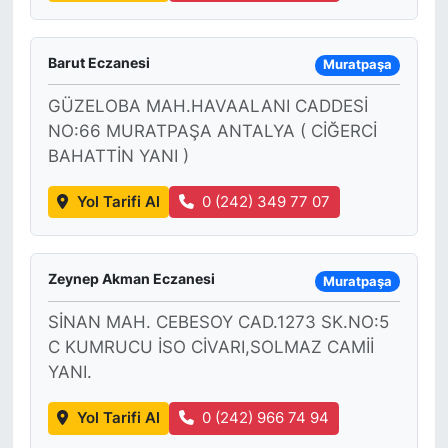
Barut Eczanesi
Muratpaşa
GÜZELOBA MAH.HAVAALANI CADDESİ
NO:66 MURATPAŞA ANTALYA ( CİĞERCİ
BAHATTİN YANI )
Yol Tarifi Al
0 (242) 349 77 07
Zeynep Akman Eczanesi
Muratpaşa
SİNAN MAH. CEBESOY CAD.1273 SK.NO:5
C KUMRUCU İSO CİVARI,SOLMAZ CAMİİ
YANI.
Yol Tarifi Al
0 (242) 966 74 94