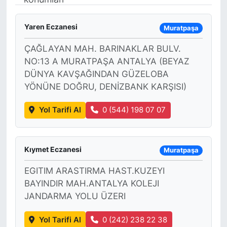
Siyaset
Yaren Eczanesi
Muratpaşa
YEREL HABER
ÇAĞLAYAN MAH. BARINAKLAR BULV.
NO:13 A MURATPAŞA ANTALYA (BEYAZ
Haberde insan
DÜNYA KAVŞAĞINDAN GÜZELOBA
YÖNÜNE DOĞRU, DENİZBANK KARŞISI)
Tanıtım
Yol Tarifi Al
0 (544) 198 07 07
Kıymet Eczanesi
Muratpaşa
EGITIM ARASTIRMA HAST.KUZEYI
BAYINDIR MAH.ANTALYA KOLEJI
JANDARMA YOLU ÜZERI
Yol Tarifi Al
0 (242) 238 22 38