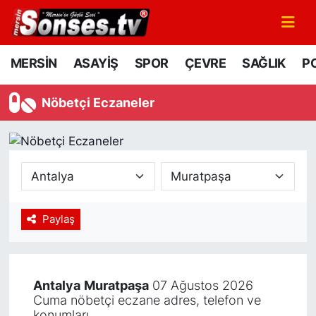
MERSİN
Mersin Nöbetçi Eczaneler
MERSİN
ASAYİŞ
SPOR
ÇEVRE
SAĞLIK
PO
ASAYİŞ
Mersin Hava Durumu
Nöbetçi Eczaneler
SPOR
Mersin Namaz Vakitleri
GÜNÜN MANŞETİ
Mersin Trafik Yoğunluk Haritası
DÜNYA
Süper Lig Puan Durumu ve Fikstür
Paylaş
KÜLTÜR - SANAT
Tüm Manşetler
MAGAZİN
Son Dakika Haberleri
Antalya
Muratpaşa
07 Ağustos 2026
Cuma nöbetçi eczane adres, telefon ve
SAĞLIK
Haber Arşivi
konumları