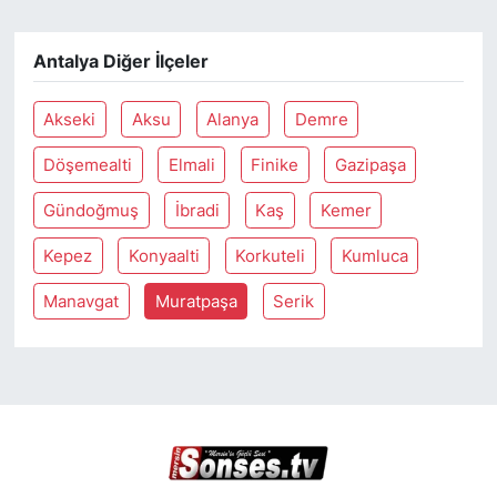
Antalya Diğer İlçeler
Akseki
Aksu
Alanya
Demre
Döşemealti
Elmali
Finike
Gazipaşa
Gündoğmuş
İbradi
Kaş
Kemer
Kepez
Konyaalti
Korkuteli
Kumluca
Manavgat
Muratpaşa
Serik