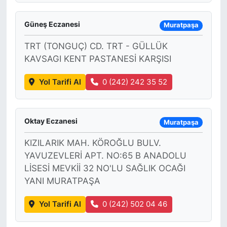
Güneş Eczanesi
Muratpaşa
TRT (TONGUÇ) CD. TRT - GÜLLÜK
KAVSAGI KENT PASTANESİ KARŞISI
Yol Tarifi Al
0 (242) 242 35 52
Oktay Eczanesi
Muratpaşa
KIZILARIK MAH. KÖROĞLU BULV.
YAVUZEVLERİ APT. NO:65 B ANADOLU
LİSESİ MEVKİİ 32 NO'LU SAĞLIK OCAĞI
YANI MURATPAŞA
Yol Tarifi Al
0 (242) 502 04 46