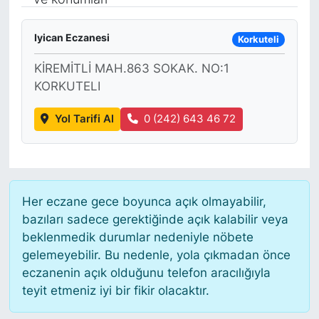
Siyaset
Iyican Eczanesi
Korkuteli
YEREL HABER
KİREMİTLİ MAH.863 SOKAK. NO:1
KORKUTELI
Haberde insan
Yol Tarifi Al
0 (242) 643 46 72
Tanıtım
Her eczane gece boyunca açık olmayabilir,
bazıları sadece gerektiğinde açık kalabilir veya
beklenmedik durumlar nedeniyle nöbete
gelemeyebilir. Bu nedenle, yola çıkmadan önce
eczanenin açık olduğunu telefon aracılığıyla
teyit etmeniz iyi bir fikir olacaktır.