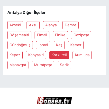
Antalya Diğer İlçeler
Akseki
Aksu
Alanya
Demre
Döşemealti
Elmali
Finike
Gazipaşa
Gündoğmuş
İbradi
Kaş
Kemer
Kepez
Konyaalti
Korkuteli
Kumluca
Manavgat
Muratpaşa
Serik