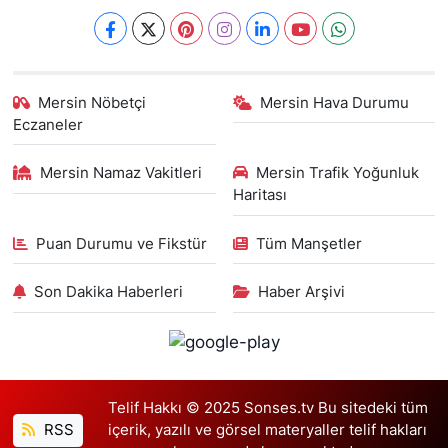
Mersin Nöbetçi
Mersin Hava Durumu
Eczaneler
Mersin Namaz Vakitleri
Mersin Trafik Yoğunluk
Haritası
Puan Durumu ve Fikstür
Tüm Manşetler
Son Dakika Haberleri
Haber Arşivi
Telif Hakkı © 2025 Sonses.tv Bu sitedeki tüm
RSS
içerik, yazılı ve görsel materyaller telif hakları