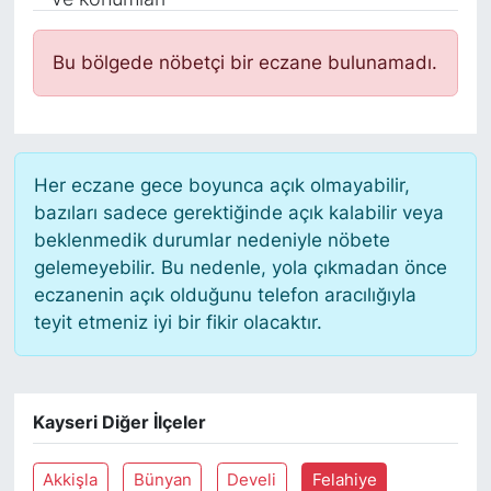
Siyaset
Bu bölgede nöbetçi bir eczane bulunamadı.
YEREL HABER
Haberde insan
Her eczane gece boyunca açık olmayabilir,
Tanıtım
bazıları sadece gerektiğinde açık kalabilir veya
beklenmedik durumlar nedeniyle nöbete
gelemeyebilir. Bu nedenle, yola çıkmadan önce
eczanenin açık olduğunu telefon aracılığıyla
teyit etmeniz iyi bir fikir olacaktır.
Kayseri Diğer İlçeler
Akkişla
Bünyan
Develi
Felahiye