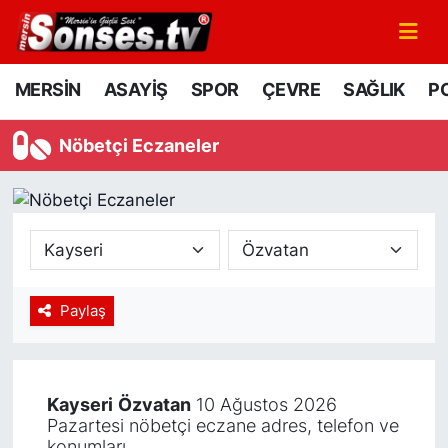
MERSİN
Mersin Nöbetçi Eczaneler
MERSİN
ASAYİŞ
SPOR
ÇEVRE
SAĞLIK
PO
ASAYİŞ
Mersin Hava Durumu
Nöbetçi Eczaneler
SPOR
Mersin Namaz Vakitleri
GÜNÜN MANŞETİ
Mersin Trafik Yoğunluk Haritası
DÜNYA
Süper Lig Puan Durumu ve Fikstür
Paylaş
KÜLTÜR - SANAT
Tüm Manşetler
MAGAZİN
Son Dakika Haberleri
Kayseri
Özvatan
10 Ağustos 2026
Pazartesi nöbetçi eczane adres, telefon ve
SAĞLIK
Haber Arşivi
konumları