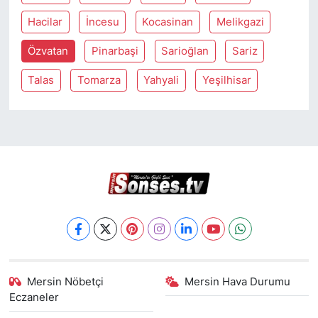
Hacilar
İncesu
Kocasinan
Melikgazi
Özvatan
Pinarbaşi
Sarioğlan
Sariz
Talas
Tomarza
Yahyali
Yeşilhisar
Mersin Nöbetçi
Mersin Hava Durumu
Eczaneler