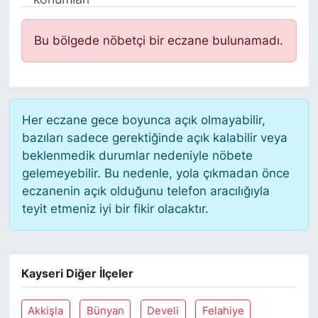
Siyaset
Bu bölgede nöbetçi bir eczane bulunamadı.
YEREL HABER
Haberde insan
Her eczane gece boyunca açık olmayabilir,
Tanıtım
bazıları sadece gerektiğinde açık kalabilir veya
beklenmedik durumlar nedeniyle nöbete
gelemeyebilir. Bu nedenle, yola çıkmadan önce
eczanenin açık olduğunu telefon aracılığıyla
teyit etmeniz iyi bir fikir olacaktır.
Kayseri Diğer İlçeler
Akkişla
Bünyan
Develi
Felahiye