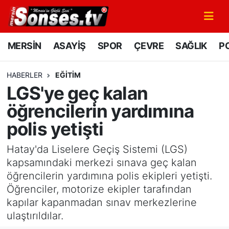
MERSİN
Mersin Nöbetçi Eczaneler
MERSİN
ASAYİŞ
SPOR
ÇEVRE
SAĞLIK
PO
ASAYİŞ
Mersin Hava Durumu
HABERLER
EĞİTİM
LGS'ye geç kalan
SPOR
Mersin Namaz Vakitleri
öğrencilerin yardımına
GÜNÜN MANŞETİ
Mersin Trafik Yoğunluk Haritası
polis yetişti
DÜNYA
Süper Lig Puan Durumu ve Fikstür
Hatay'da Liselere Geçiş Sistemi (LGS)
kapsamındaki merkezi sınava geç kalan
KÜLTÜR - SANAT
Tüm Manşetler
öğrencilerin yardımına polis ekipleri yetişti.
Öğrenciler, motorize ekipler tarafından
MAGAZİN
Son Dakika Haberleri
kapılar kapanmadan sınav merkezlerine
ulaştırıldılar.
SAĞLIK
Haber Arşivi