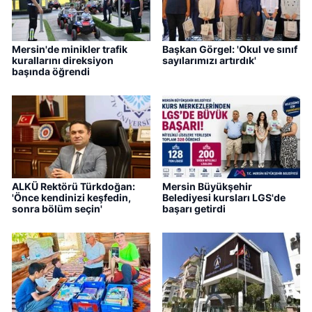
Mersin'de minikler trafik
Başkan Görgel: 'Okul ve sınıf
kurallarını direksiyon
sayılarımızı artırdık'
başında öğrendi
ALKÜ Rektörü Türkdoğan:
Mersin Büyükşehir
'Önce kendinizi keşfedin,
Belediyesi kursları LGS'de
sonra bölüm seçin'
başarı getirdi