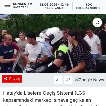
SONSES .TV
13.06.2026 - 12:46
1 DK
GAZETECI
Siyaset
YAYINLANMA
OKUNMA SÜRESI
YEREL HABER
Haberde insan
Tanıtım
Paylaş
-
+
A
A
Hatay'da Liselere Geçiş Sistemi (LGS)
kapsamındaki merkezi sınava geç kalan