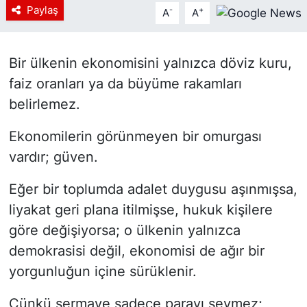
Paylaş
-
+
A
A
Siyaset
YEREL HABER
Bir ülkenin ekonomisini yalnızca döviz kuru,
faiz oranları ya da büyüme rakamları
Haberde insan
belirlemez.
Tanıtım
Ekonomilerin görünmeyen bir omurgası
vardır; güven.
Eğer bir toplumda adalet duygusu aşınmışsa,
liyakat geri plana itilmişse, hukuk kişilere
göre değişiyorsa; o ülkenin yalnızca
demokrasisi değil, ekonomisi de ağır bir
yorgunluğun içine sürüklenir.
Çünkü sermaye sadece parayı sevmez;