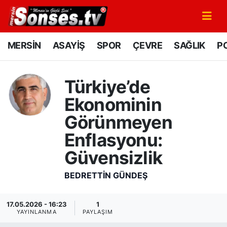
MERSİN
Mersin Nöbetçi Eczaneler
MERSİN
ASAYİŞ
SPOR
ÇEVRE
SAĞLIK
PO
ASAYİŞ
Mersin Hava Durumu
Türkiye’de
SPOR
Mersin Namaz Vakitleri
Ekonominin
GÜNÜN MANŞETİ
Mersin Trafik Yoğunluk Haritası
Görünmeyen
Enflasyonu:
DÜNYA
Süper Lig Puan Durumu ve Fikstür
Güvensizlik
KÜLTÜR - SANAT
Tüm Manşetler
BEDRETTIN GÜNDEŞ
MAGAZİN
Son Dakika Haberleri
17.05.2026 - 16:23
1
YAYINLANMA
PAYLAŞIM
SAĞLIK
Haber Arşivi