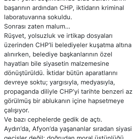
başarının ardından CHP, iktidarın kriminal
Siyaset
laboratuvarına sokuldu.
Sonrası zaten malum…
YEREL HABER
Rüşvet, yolsuzluk ve irtikap dosyaları
Haberde insan
üzerinden CHP’li belediyeler kuşatma altına
alınırken, belediye başkanlarının özel
Tanıtım
hayatları bile siyasetin malzemesine
dönüştürüldü. İktidar bütün aparatlarını
devreye soktu; yargısıyla, medyasıyla,
propaganda diliyle CHP’yi tarihte benzeri az
görülmüş bir ablukanın içine hapsetmeye
çalışıyor.
Ve bazı cephelerde gedik de açtı.
Aydın’da, Afyon’da yaşananlar sıradan siyasi
geçişler değil; doğrudan moral üstünlüğü