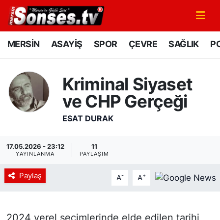
MERSİN
Mersin Nöbetçi Eczaneler
MERSİN
ASAYİŞ
SPOR
ÇEVRE
SAĞLIK
PO
ASAYİŞ
Mersin Hava Durumu
Kriminal Siyaset
SPOR
Mersin Namaz Vakitleri
ve CHP Gerçeği
GÜNÜN MANŞETİ
Mersin Trafik Yoğunluk Haritası
ESAT DURAK
DÜNYA
Süper Lig Puan Durumu ve Fikstür
17.05.2026 - 23:12
11
YAYINLANMA
PAYLAŞIM
KÜLTÜR - SANAT
Tüm Manşetler
Paylaş
-
+
A
A
MAGAZİN
Son Dakika Haberleri
SAĞLIK
Haber Arşivi
2024 yerel seçimlerinde elde edilen tarihi