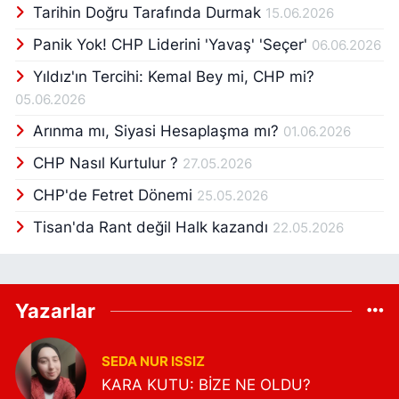
Tarihin Doğru Tarafında Durmak
15.06.2026
Panik Yok! CHP Liderini 'Yavaş' 'Seçer'
06.06.2026
Yıldız'ın Tercihi: Kemal Bey mi, CHP mi?
05.06.2026
Arınma mı, Siyasi Hesaplaşma mı?
01.06.2026
CHP Nasıl Kurtulur ?
27.05.2026
CHP'de Fetret Dönemi
25.05.2026
Tisan'da Rant değil Halk kazandı
22.05.2026
Yazarlar
SEDA NUR ISSIZ
KARA KUTU: BİZE NE OLDU?