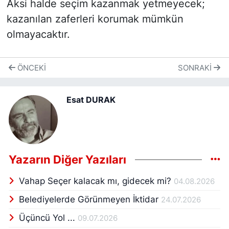
Aksi halde seçim kazanmak yetmeyecek;
kazanılan zaferleri korumak mümkün
olmayacaktır.
ÖNCEKI
SONRAKI
Esat DURAK
Yazarın Diğer Yazıları
Vahap Seçer kalacak mı, gidecek mi?
04.08.2026
Belediyelerde Görünmeyen İktidar
24.07.2026
Üçüncü Yol ...
09.07.2026