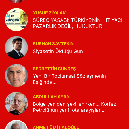
YUSUF ZIYA AK
SÜREÇ YASASI: TÜRKİYE’NİN İHTİYACI
PAZARLIK DEĞİL, HUKUKTUR
BURHAN SAVTEKİN
Siyasetin Öldüğü Gün
BEDRETTIN GÜNDEŞ
Yeni Bir Toplumsal Sözleşmenin
Eşiğinde…
ABDULLAH AYAN
Bölge yeniden şekillenirken… Körfez
Petrolünün yeni rota arayışları…
AHMET ÜMIT ALOĞLU