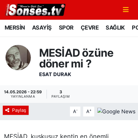
MERSİN
Mersin Nöbetçi Eczaneler
MERSİN
ASAYİŞ
SPOR
ÇEVRE
SAĞLIK
PO
ASAYİŞ
Mersin Hava Durumu
MESİAD özüne
SPOR
Mersin Namaz Vakitleri
döner mi ?
GÜNÜN MANŞETİ
Mersin Trafik Yoğunluk Haritası
ESAT DURAK
DÜNYA
Süper Lig Puan Durumu ve Fikstür
14.05.2026 - 22:59
3
YAYINLANMA
PAYLAŞIM
KÜLTÜR - SANAT
Tüm Manşetler
Paylaş
-
+
A
A
MAGAZİN
Son Dakika Haberleri
SAĞLIK
Haber Arşivi
MESİAD, kuşkusuz kentin en önemli