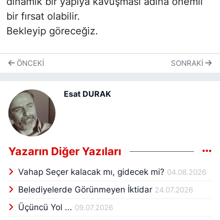
dinamik bir yapıya kavuşması adına önemli
bir fırsat olabilir.
Bekleyip göreceğiz.
ÖNCEKI
SONRAKI
Esat DURAK
Yazarın Diğer Yazıları
Vahap Seçer kalacak mı, gidecek mi?
04.08.2026
Belediyelerde Görünmeyen İktidar
24.07.2026
Üçüncü Yol ...
09.07.2026