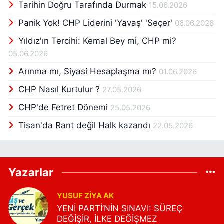
Tarihin Doğru Tarafında Durmak
15.06.2026
Panik Yok! CHP Liderini 'Yavaş' 'Seçer'
06.06.2026
Yıldız'ın Tercihi: Kemal Bey mi, CHP mi?
05.06.2026
Arınma mı, Siyasi Hesaplaşma mı?
01.06.2026
CHP Nasıl Kurtulur ?
27.05.2026
CHP'de Fetret Dönemi
25.05.2026
Tisan'da Rant değil Halk kazandı
22.05.2026
Yazarlar
YUSUF ZIYA AK
YENİ PARTİ’NİN SINAVI: SÜREÇ
DEĞİŞİR, İLKE DEĞİŞMEZ