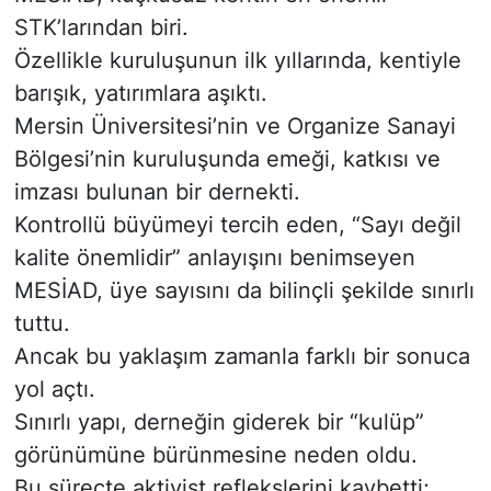
STK’larından biri.
Siyaset
Özellikle kuruluşunun ilk yıllarında, kentiyle
barışık, yatırımlara aşıktı.
YEREL HABER
Mersin Üniversitesi’nin ve Organize Sanayi
Haberde insan
Bölgesi’nin kuruluşunda emeği, katkısı ve
imzası bulunan bir dernekti.
Tanıtım
Kontrollü büyümeyi tercih eden, “Sayı değil
kalite önemlidir” anlayışını benimseyen
MESİAD, üye sayısını da bilinçli şekilde sınırlı
tuttu.
Ancak bu yaklaşım zamanla farklı bir sonuca
yol açtı.
Sınırlı yapı, derneğin giderek bir “kulüp”
görünümüne bürünmesine neden oldu.
Bu süreçte aktivist reflekslerini kaybetti;