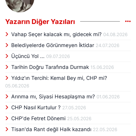
Yazarın Diğer Yazıları
Vahap Seçer kalacak mı, gidecek mi?
04.08.2026
Belediyelerde Görünmeyen İktidar
24.07.2026
Üçüncü Yol ...
09.07.2026
Tarihin Doğru Tarafında Durmak
15.06.2026
Yıldız'ın Tercihi: Kemal Bey mi, CHP mi?
05.06.2026
Arınma mı, Siyasi Hesaplaşma mı?
01.06.2026
CHP Nasıl Kurtulur ?
27.05.2026
CHP'de Fetret Dönemi
25.05.2026
Tisan'da Rant değil Halk kazandı
22.05.2026