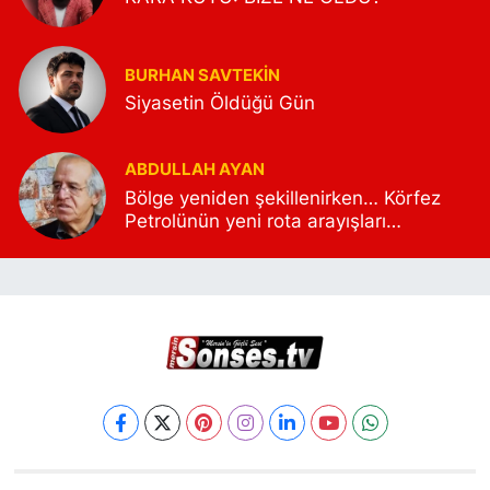
BURHAN SAVTEKİN
Siyasetin Öldüğü Gün
ABDULLAH AYAN
Bölge yeniden şekillenirken… Körfez
Petrolünün yeni rota arayışları…