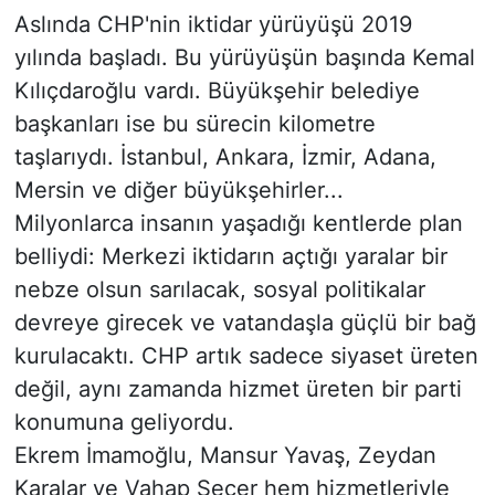
Aslında CHP'nin iktidar yürüyüşü 2019
Siyaset
yılında başladı. Bu yürüyüşün başında Kemal
Kılıçdaroğlu vardı. Büyükşehir belediye
YEREL HABER
başkanları ise bu sürecin kilometre
Haberde insan
taşlarıydı. İstanbul, Ankara, İzmir, Adana,
Mersin ve diğer büyükşehirler...
Tanıtım
Milyonlarca insanın yaşadığı kentlerde plan
belliydi: Merkezi iktidarın açtığı yaralar bir
nebze olsun sarılacak, sosyal politikalar
devreye girecek ve vatandaşla güçlü bir bağ
kurulacaktı. CHP artık sadece siyaset üreten
değil, aynı zamanda hizmet üreten bir parti
konumuna geliyordu.
Ekrem İmamoğlu, Mansur Yavaş, Zeydan
Karalar ve Vahap Seçer hem hizmetleriyle