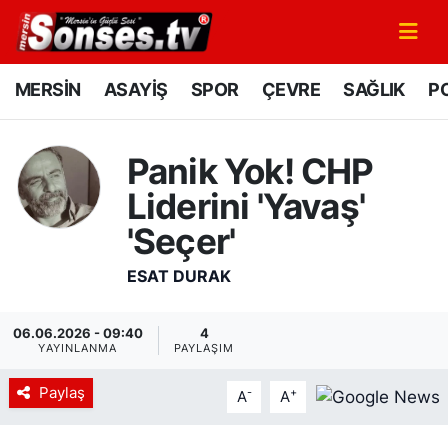
MERSİN
Mersin Nöbetçi Eczaneler
MERSİN
ASAYİŞ
SPOR
ÇEVRE
SAĞLIK
PO
ASAYİŞ
Mersin Hava Durumu
Panik Yok! CHP
SPOR
Mersin Namaz Vakitleri
Liderini 'Yavaş'
GÜNÜN MANŞETİ
Mersin Trafik Yoğunluk Haritası
'Seçer'
ESAT DURAK
DÜNYA
Süper Lig Puan Durumu ve Fikstür
KÜLTÜR - SANAT
Tüm Manşetler
06.06.2026 - 09:40
4
YAYINLANMA
PAYLAŞIM
MAGAZİN
Son Dakika Haberleri
Paylaş
-
+
A
A
SAĞLIK
Haber Arşivi