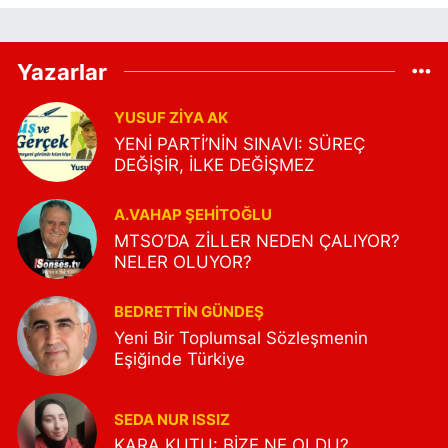
Yazarlar
YUSUF ZIYA AK
YENİ PARTİ’NİN SINAVI: SÜREÇ
DEĞİŞİR, İLKE DEĞİŞMEZ
A.VAHAP ŞEHITOĞLU
MTSO’DA ZİLLER NEDEN ÇALIYOR?
NELER OLUYOR?
BEDRETTIN GÜNDEŞ
Yeni Bir Toplumsal Sözleşmenin
Eşiğinde Türkiye
SEDA NUR ISSIZ
KARA KUTU: BİZE NE OLDU?