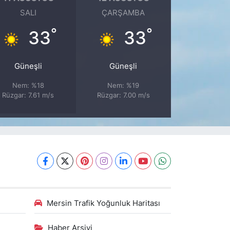
SALI
ÇARŞAMBA
°
°
33
33
Güneşli
Güneşli
Nem: %18
Nem: %19
Rüzgar: 7.61 m/s
Rüzgar: 7.00 m/s
Mersin Trafik Yoğunluk Haritası
Haber Arşivi