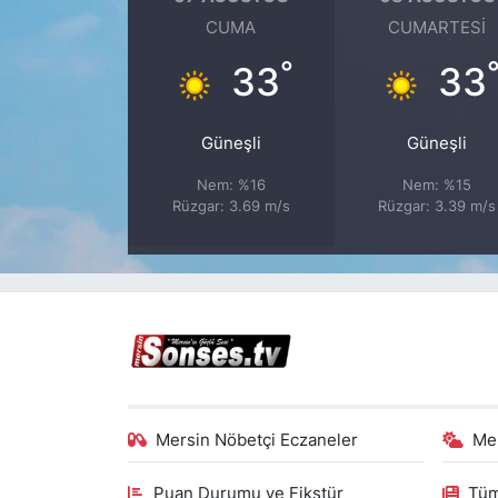
CUMA
CUMARTESI
°
33
33
Güneşli
Güneşli
Nem: %16
Nem: %15
Rüzgar: 3.69 m/s
Rüzgar: 3.39 m/s
Mersin Nöbetçi Eczaneler
Me
Puan Durumu ve Fikstür
Tüm