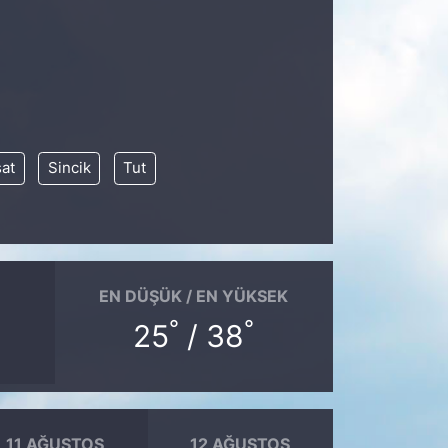
at
Sincik
Tut
EN DÜŞÜK / EN YÜKSEK
°
°
25
/ 38
11 AĞUSTOS
12 AĞUSTOS