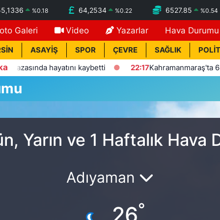
55,1336
64,2534
6527.85
%
0.18
%
0.22
%
0.54
oto Galeri
Video
Yazarlar
Hava Durumu
SİN
ASAYİŞ
SPOR
ÇEVRE
SAĞLIK
POLİT
ka
azasında hayatını kaybetti
22:17
Kahramanmaraş'ta 6 gündü
umu
, Yarın ve 1 Haftalık Hava
Adıyaman
°
26