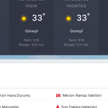
PAZAR
PAZARTESI
°
°
°
33
33
Güneşli
Güneşli
Nem: %18
Nem: %19
Rüzgar: 4.61 m/s
Rüzgar: 5.11 m/s
rsin Hava Durumu
Mersin Namaz Vakitleri
 Manşetler
Son Dakika Haberleri