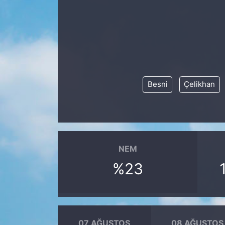
Siyaset
YEREL HABER
Haberde insan
Besni
Çelikhan
Tanıtım
NEM
%23
07 AĞUSTOS
08 AĞUSTOS