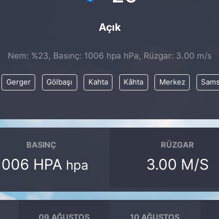
Açık
Nem: %23, Basınç: 1006 hpa hPa, Rüzgar: 3.00 m/s
Gerger
Gölbaşı
Kahta
Kâhta
Merkez
Sams
BASINÇ
RÜZGAR
1006 HPA
3.00 M/S
hpa
09 AĞUSTOS
10 AĞUSTOS