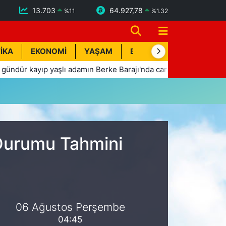
13.703
64.927,78
%
11
%
1.32
İKA
EKONOMİ
YAŞAM
BİK İLAN
TEKNOLOJİ
r kayıp yaşlı adamın Berke Barajı'nda cansız bedeni bulundu
 Durumu Tahmini
06 Ağustos Perşembe
04:45