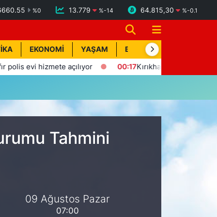
6660.55
13.779
64.815,30
%
0
%
-14
%
-0.1
İKA
EKONOMİ
YAŞAM
BİK İLAN
TEKNOLOJİ
olis evi hizmete açılıyor
00:17
Kırıkhan'da trafik kazası: 1 y
Durumu Tahmini
09 Ağustos Pazar
07:00