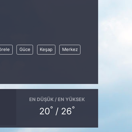
örele
Güce
Keşap
Merkez
EN DÜŞÜK / EN YÜKSEK
°
°
20
/ 26