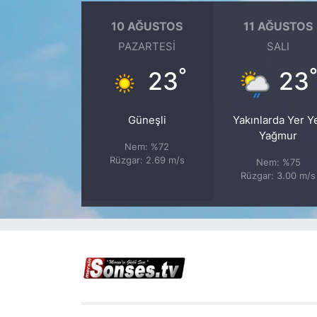
10 AĞUSTOS
11 AĞUSTOS
PAZARTESI
SALI
°
23
23
Güneşli
Yakınlarda Yer Y
Yağmur
Nem: %72
Rüzgar: 2.69 m/s
Nem: %75
Rüzgar: 3.00 m/s