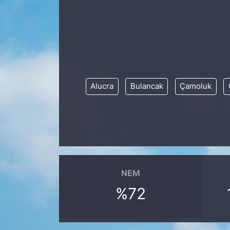
Siyaset
YEREL HABER
Haberde insan
Alucra
Bulancak
Çamoluk
Tanıtım
NEM
%72