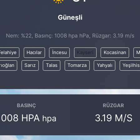
Güneşli
Nem: %22, Basınç: 1008 hpa hPa, Rüzgar: 3.19 m/s
Felahiye
Hacılar
İncesu
Kayseri
Kocasinan
M
rıoğlan
Sarız
Talas
Tomarza
Yahyalı
Yeşilhis
BASINÇ
RÜZGAR
1008 HPA
3.19 M/S
hpa