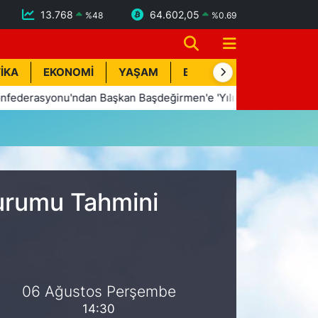
13.768
64.602,05
%
48
%
0.69
İKA
EKONOMİ
YAŞAM
BİK İLAN
TEKNOLOJİ
erasyonu'ndan Başkan Başdeğirmen'e 'Yılın En Başarılı Belediye
Durumu Tahmini
06 Ağustos Perşembe
14:30