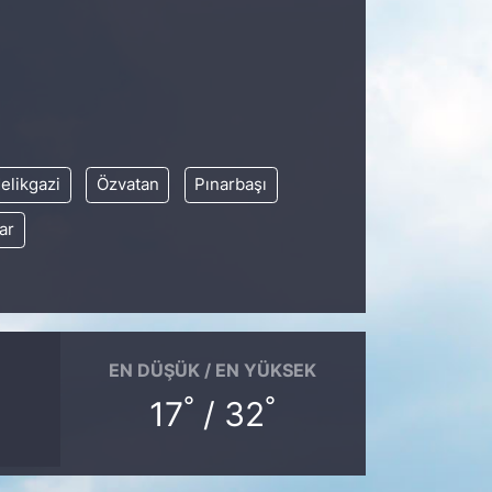
elikgazi
Özvatan
Pınarbaşı
ar
EN DÜŞÜK / EN YÜKSEK
°
°
17
/ 32