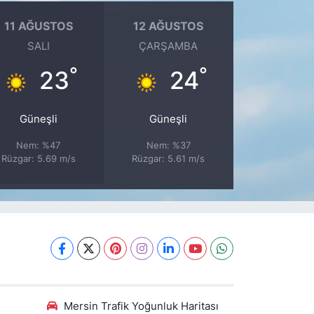
11 AĞUSTOS
12 AĞUSTOS
SALI
ÇARŞAMBA
°
°
23
24
Güneşli
Güneşli
Nem: %47
Nem: %37
Rüzgar: 5.69 m/s
Rüzgar: 5.61 m/s
Mersin Trafik Yoğunluk Haritası