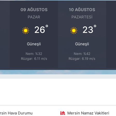
09 AĞUSTOS
10 AĞUSTOS
PAZAR
PAZARTESI
°
°
°
26
23
Güneşli
Güneşli
Nem: %32
Nem: %42
Rüzgar: 6.11 m/s
Rüzgar: 6.19 m/s
rsin Hava Durumu
Mersin Namaz Vakitleri