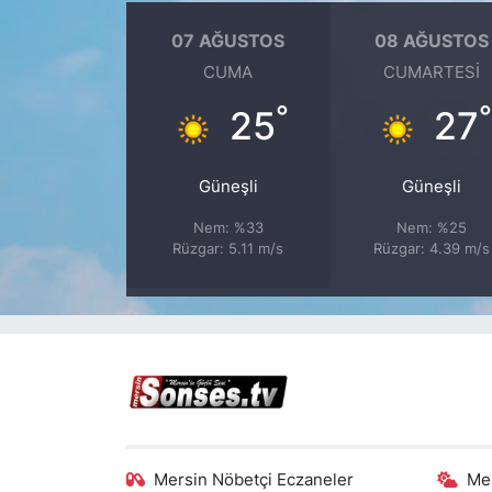
07 AĞUSTOS
08 AĞUSTOS
CUMA
CUMARTESI
°
25
27
Güneşli
Güneşli
Nem: %33
Nem: %25
Rüzgar: 5.11 m/s
Rüzgar: 4.39 m/s
Mersin Nöbetçi Eczaneler
Me