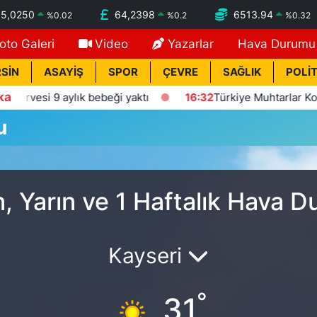
55,0250
64,2398
6513.94
%
0.02
%
0.2
%
0.32
oto Galeri
Video
Yazarlar
Hava Durumu
SİN
ASAYİŞ
SPOR
ÇEVRE
SAĞLIK
POLİT
ka
vesi 9 aylık bebeği yaktı
16:32
Türkiye Muhtarlar Konfed
u
, Yarın ve 1 Haftalık Hava 
Kayseri
°
31