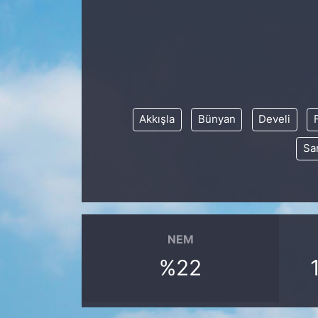
Siyaset
YEREL HABER
Haberde insan
Akkışla
Bünyan
Develi
Tanıtım
Sa
NEM
%22