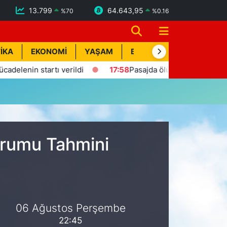
13.799
64.643,95
%
70
%
0.16
İKA
EKONOMİ
YAŞAM
BİK İLAN
TEKNOLOJİ
lenin startı verildi
17:58
Pasajda ölü bulunan Eyüp Can d
urumu Tahmini
06 Ağustos Perşembe
22:45