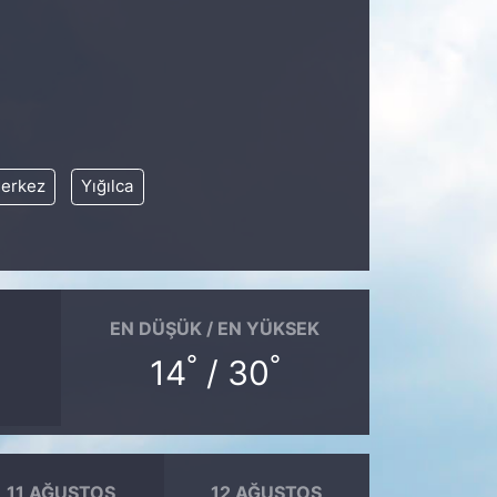
erkez
Yığılca
EN DÜŞÜK / EN YÜKSEK
°
°
14
/ 30
11 AĞUSTOS
12 AĞUSTOS