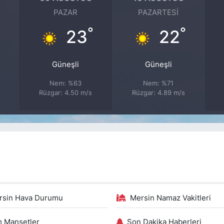
PAZAR
PAZARTESI
°
°
°
23
22
Güneşli
Güneşli
Nem: %63
Nem: %71
Rüzgar: 4.50 m/s
Rüzgar: 4.89 m/s
rsin Hava Durumu
Mersin Namaz Vakitleri
 Manşetler
Son Dakika Haberleri