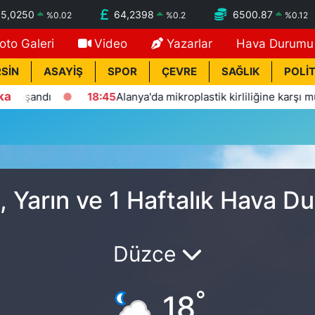
55,0250
64,2398
6500.87
%
0.02
%
0.2
%
0.12
oto Galeri
Video
Yazarlar
Hava Durumu
SİN
ASAYİŞ
SPOR
ÇEVRE
SAĞLIK
POLİT
ka
aşandı
18:45
Alanya'da mikroplastik kirliliğine karşı mücade
 Yarın ve 1 Haftalık Hava D
Düzce
°
18