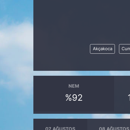
Siyaset
YEREL HABER
Haberde insan
Akçakoca
Cum
Tanıtım
NEM
%92
07 AĞUSTOS
08 AĞUSTOS