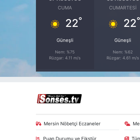
CUMA
CUMARTESI
°
22
22
Güneşli
Güneşli
Nem: %75
Nem: %62
Rüzgar: 4.11 m/s
Rüzgar: 4.61 m/s
Mersin Nöbetçi Eczaneler
Me
Puan Durumu ve Fikstür
Tüm