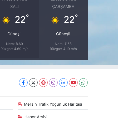
SALI
ÇARŞAMBA
°
°
22
22
Güneşli
Güneşli
Nem: %69
Nem: %58
Rüzgar: 4.69 m/s
Rüzgar: 4.19 m/s
Mersin Trafik Yoğunluk Haritası
Haber Arşivi