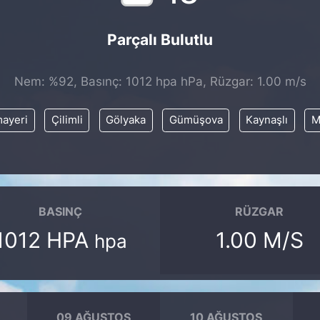
Parçalı Bulutlu
Nem: %92, Basınç: 1012 hpa hPa, Rüzgar: 1.00 m/s
ayeri
Çilimli
Gölyaka
Gümüşova
Kaynaşlı
M
BASINÇ
RÜZGAR
1012 HPA
1.00 M/S
hpa
09 AĞUSTOS
10 AĞUSTOS