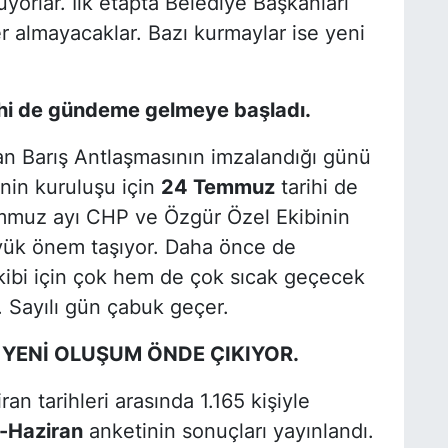
üyorlar. İlk etapta Belediye Başkanları
r almayacaklar. Bazı kurmaylar ise yeni
ihi de gündeme gelmeye başladı.
zan Barış Antlaşmasının imzalandığı günü
nin kuruluşu için
24 Temmuz
tarihi de
mmuz ayı CHP ve Özgür Özel Ekibinin
üyük önem taşıyor. Daha önce de
ibi için çok hem de çok sıcak geçecek
. Sayılı gün çabuk geçer.
 YENİ OLUŞUM ÖNDE ÇIKIYOR.
n tarihleri arasında 1.165 kişiyle
ı-Haziran
anketinin sonuçları yayınlandı.