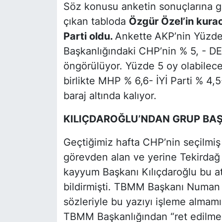
Söz konusu anketin sonuçlarına gör
çıkan tabloda
Özgür Özel’in kurac
Parti oldu.
Ankette
AKP’nin Yüzde 
Başkanlığındaki CHP’nin % 5, - DE
öngörülüyor. Yüzde 5 oy olabilece
birlikte MHP % 6,6- İYİ Parti % 4,5
baraj altında kalıyor.
KILIÇDAROĞLU’NDAN GRUP BAŞ
Geçtiğimiz hafta CHP’nin seçilmiş
görevden alan ve yerine Tekirdağ M
kayyum Başkanı Kılıçdaroğlu bu a
bildirmişti. TBMM Başkanı Numan
sözleriyle bu yazıyı işleme almamışt
TBMM Başkanlığından
“ret edilme 