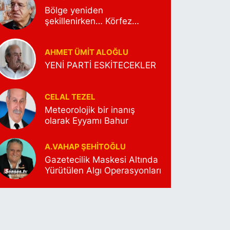
Bölge yeniden
şekillenirken… Körfez
Petrolünün yeni rota
arayışları…
AHMET ÜMIT ALOĞLU
YENİ PARTİ ESKİTECEKLER
CELAL TEZEL
Meteorolojik bir inanış
olarak Eyyamı Bahur
A.VAHAP ŞEHITOĞLU
Gazetecilik Maskesi Altında
Yürütülen Algı Operasyonları