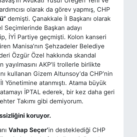
 Savaş’ın Avukatı Yusuf Üregen
Yerli ve
ardımcısı olarak da görev yapmış, CHP
ü”
demişti. Çanakkale İl Başkanı olarak
l Seçimlerinde Başkan adayı
p, İYİ Partiye geçmişti. Kolon kanseri
tiren Manisa’nın Şehzadeler Belediye
deri Özgür Özel hakkında skandal
n yayılmasını AKP’li trollerle birlikte
ını kullanan
Gizem Altunsoy’
da CHP’nin
İl Yönetimine atanmıştı. Atama büyük
 atamayı
İPTAL
ederek, bir kez daha geri
ehter Takımı gibi demiyorum.
ssizliğini koruyor.
anı
Vahap Seçer’
in desteklediği CHP