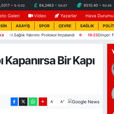
,0317
64,2463
6510.40
%
-0.02
%
0.07
%
0.45
oto Galeri
Video
Yazarlar
Hava Durumu
SİN
ASAYİŞ
SPOR
ÇEVRE
SAĞLIK
POLİT
ka
Sağlık Yatırımı: Protokol İmzalandı
19:23
Dinçer: Fezlekel
ı Kapanırsa Bir Kapı
-
+
A
A