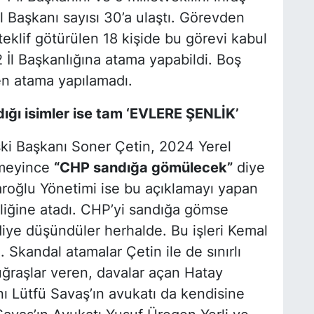
l Başkanı sayısı 30’a ulaştı. Görevden
 teklif götürülen 18 kişide bu görevi kabul
 İl Başkanlığına atama yapabildi. Boş
en atama yapılamadı.
ığı isimler ise tam
‘EVLERE ŞENLİK’
ki Başkanı Soner Çetin, 2024 Yerel
lmeyince
“CHP sandığa gömülecek”
diye
aroğlu Yönetimi ise bu açıklamayı yapan
liğine atadı. CHP’yi sandığa gömse
iye düşündüler herhalde. Bu işleri Kemal
 Skandal atamalar Çetin ile de sınırlı
uğraşlar veren, davalar açan Hatay
ı Lütfü Savaş’ın avukatı da kendisine