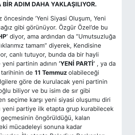
BİR ADIM DAHA YAKLAŞILIYOR.
z öncesinde ‘Yeni Siyasi Oluşum, Yeni
cağız gibi görünüyor. Özgür Özel’de bu
HP’
diyor, ama ardından da
“Umutsuzluğa
rlıklarımız tamam”
diyerek, Kendisine
r, canlı tutuyor, bunda da bir hayli
e yeni partinin adının
‘YENİ PARTİ’
, ya da
 tarihinin de
11 Temmuz
olabileceği
lgilere göre de kurulacak yeni partinin
lu biliyor ve bu isim de sır gibi
n seçime karşı yeni siyasi oluşumu diri
ı yeni partiye ilk etapta grup kurabilecek
in geçmesinin öngörüldüğü, kalan
ndeki mücadeleyi sonuna kadar