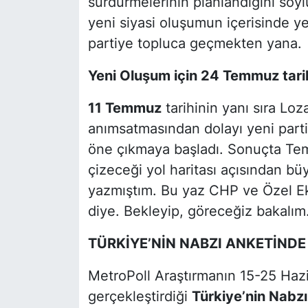
sürdürmelerinin planlandığını söyl
yeni siyasi oluşumun içerisinde ye
partiye topluca geçmekten yana.
Yeni Oluşum için 24 Temmuz tar
11 Temmuz
tarihinin yanı sıra Lo
anımsatmasından dolayı yeni parti
öne çıkmaya başladı. Sonuçta Te
çizeceği yol haritası açısından b
yazmıştım. Bu yaz CHP ve Özel Ek
diye. Bekleyip, göreceğiz bakalım
TÜRKİYE’NİN NABZI ANKETİNDE
MetroPoll Araştırmanın 15-25 Hazira
gerçekleştirdiği
Türkiye’nin Nabz