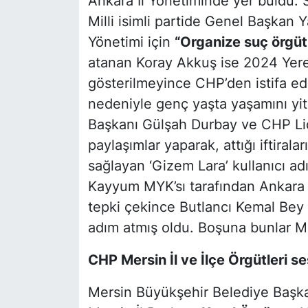
Ankara İl Yönetiminde yer buldu.
Milli
isimli partide Genel Başkan Y
Yönetimi için
“Organize suç örgüt
atanan Koray Akkuş ise 2024 Yere
gösterilmeyince CHP’den istifa edi
nedeniyle genç yaşta yaşamını yi
Başkanı Gülşah Durbay ve CHP Li
paylaşımlar yaparak, attığı iftiraları
sağlayan
‘Gizem Lara’
kullanıcı ad
Kayyum MYK’sı tarafından Ankara 
tepki çekince Butlancı Kemal Bey
adım atmış oldu. Boşuna bunlar M
CHP Mersin İl ve İlçe Örgütleri se
Mersin Büyükşehir Belediye Başk