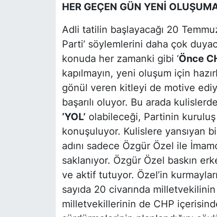
HER GEÇEN GÜN YENİ OLUŞUMA 
Adli tatilin başlayacağı 20 Temmu
Parti’ söylemlerini daha çok duya
konuda her zamanki gibi ‘
Önce C
kapılmayın, yeni oluşum için hazı
gönül veren kitleyi de motive ediyo
başarılı oluyor. Bu arada kulislerd
‘YOL’
olabileceği, Partinin kuruluş
konuşuluyor. Kulislere yansıyan bi
adını sadece Özgür Özel ile İmamoğ
saklanıyor. Özgür Özel baskın erke
ve aktif tutuyor. Özel’in kurmaylar
sayıda 20 civarında milletvekilin
milletvekillerinin de CHP içerisi