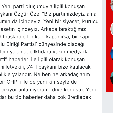
’
Yeni parti oluşumuyla ilgili konuşan
Başkanı Özgür Özel
“Biz partimizdeyiz ama
ımın da içindeyiz. Yeni bir siyaset, kurucu
iyasetin içindeyiz. Arkada bıraktığımız
 ihtiraslardır, bir kapı kapanırsa, bir kapı
u Birliği Partisi’
bünyesinde olacağı
lçın yalanladı. İktidara yakın medyada
ti” haberleri ile ilgili olarak konuşan
letvekili, 74 il başkanı bize katılacak
likle yalandır. Ne ben ne arkadaşlarım
ir CHP’li ile de yani kimseyle de
e çıkıyor anlamıyorum”
diye konuştu.
Yeni
ar bu tip haberler daha çok üretilecek