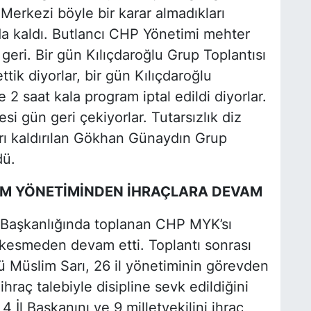
Merkezi böyle bir karar almadıkları
 kaldı. Butlancı CHP Yönetimi mehter
1 geri. Bir gün Kılıçdaroğlu Grup Toplantısı
ttik diyorlar, bir gün Kılıçdaroğlu
e 2 saat kala program iptal edildi diyorlar.
esi gün geri çekiyorlar. Tutarsızlık diz
arı kaldırılan Gökhan Günaydın Grup
dü.
UM YÖNETİMİNDEN İHRAÇLARA DEVAM
 Başkanlığında toplanan CHP MYK’sı
 kesmeden devam etti. Toplantı sonrası
Müslim Sarı, 26 il yönetiminin görevden
 ihraç talebiyle disipline sevk edildiğini
 İl Başkanını ve 9 milletvekilini ihraç