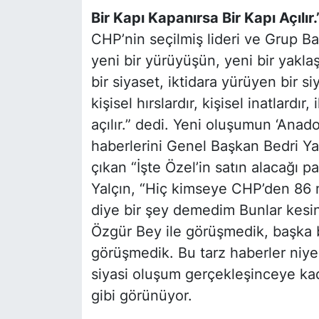
Bir Kapı Kapanırsa Bir Kapı Açılır.
Siyaset
CHP’nin seçilmiş lideri ve Grup 
yeni bir yürüyüşün, yeni bir yaklaş
YEREL HABER
bir siyaset, iktidara yürüyen bir s
Haberde insan
kişisel hırslardır, kişisel inatlardır,
açılır.”
dedi. Yeni oluşumun
‘Anadol
Tanıtım
haberlerini Genel Başkan Bedri Ya
çıkan “İşte Özel’in satın alacağı par
Yalçın,
“Hiç kimseye CHP’den 86 mil
diye bir şey demedim Bunlar kesin
Özgür Bey ile görüşmedik, başka b
görüşmedik. Bu tarz haberler niy
siyasi oluşum gerçekleşinceye kad
gibi görünüyor.