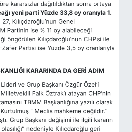
e kararsızlar dağıtıldıktan sonra ortaya
ağı yeni parti Yüzde 33,8 oy oranıyla 1.
27, Kılıçdaroğlu’nun Genel
M Partinin ise % 11 oy alabileceği
ği öngörülen Kılıçdaroğlu’nun CHP’si ile
-Zafer Partisi ise Yüzde 3,5 oy oranlarıyla
KANLIĞI KARARINDA DA GERİ ADIM
 Lideri ve Grup Başkanı Özgür Özel’i
illetvekili Faik Öztrak’ı atayan CHP’nin
tamasını TBMM Başkanlığına yazılı olarak
 Kurtulmuş
“ Meclis mahkeme değildir.“
ı. Grup Başkanı değişimi ile ilgili kararın
olasılığı”
nedeniyle Kılıçdaroğlu geri