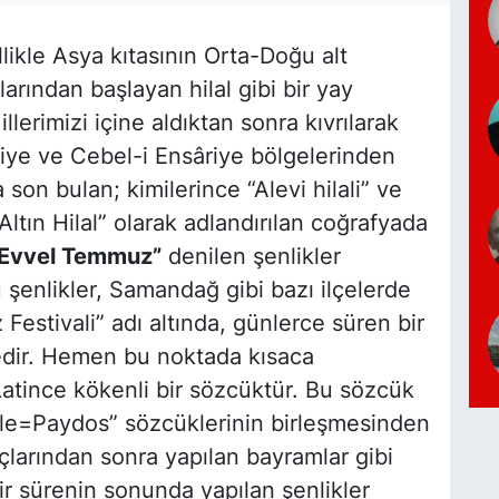
likle Asya kıtasının Orta-Doğu alt
arından başlayan hilal gibi bir yay
llerimizi içine aldıktan sonra kıvrılarak
kiye ve Cebel-i Ensâriye bölgelerinden
son bulan; kimilerince “Alevi hilali” ve
“Altın Hilal” olarak adlandırılan coğrafyada
Evvel Temmuz”
denilen şenlikler
 şenlikler, Samandağ gibi bazı ilçelerde
Festivali” adı altında, günlerce süren bir
tedir. Hemen bu noktada kısaca
Latince kökenli bir sözcüktür. Bu sözcük
le=Paydos” sözcüklerinin birleşmesinden
çlarından sonra yapılan bayramlar gibi
ir sürenin sonunda yapılan şenlikler