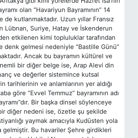
ntakya gibi kimi yörelerde Hazret İsa’nın
n bayramı olan “Havariyun Bayramının” 14
de kutlanmaktadır. Uzun yıllar Fransız
an Lübnan, Suriye, Hatay ve İskenderun
den etkilenen kimi topluluklar tarafından
üne denk gelmesi nedeniyle “Bastille Günü”
maktadır. Ancak bu bayramın kültürel ve
nemli bir diğer belge ise, Arap Alevi din
inanç ve değerler sistemince kutsal
n tarihlerinin ve anlamlarının yer aldığı
kitaba göre “Evvel Temmuz” bayramının adı
Bayramı”dır. Bir başka dinsel söylenceye
r diğer nedeni ise, özetle şu şekilde
istiyanlığı yaymak amacıyla Kudüsten yola
 gelmiştir. Bu havariler Şehre girdikleri