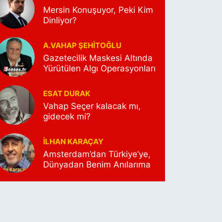
Mersin Konuşuyor, Peki Kim
Dinliyor?
A.VAHAP ŞEHITOĞLU
Gazetecilik Maskesi Altında
Yürütülen Algı Operasyonları
ESAT DURAK
Vahap Seçer kalacak mı,
gidecek mi?
İLHAN KARAÇAY
Amsterdam’dan Türkiye’ye,
Dünyadan Benim Anılarıma