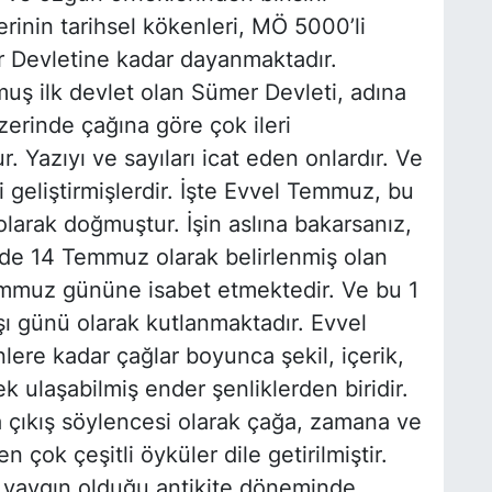
erinin tarihsel kökenleri, MÖ 5000’li
r Devletine kadar dayanmaktadır.
uş ilk devlet olan Sümer Devleti, adına
erinde çağına göre çok ileri
r. Yazıyı ve sayıları icat eden onlardır. Ve
i geliştirmişlerdir. İşte Evvel Temmuz, bu
k olarak doğmuştur. İşin aslına bakarsanız,
mde 14 Temmuz olarak belirlenmiş olan
mmuz gününe isabet etmektedir. Ve bu 1
ı günü olarak kutlanmaktadır. Evvel
re kadar çağlar boyunca şekil, içerik,
ek ulaşabilmiş ender şenliklerden biridir.
 çıkış söylencesi olarak çağa, zamana ve
n çok çeşitli öyküler dile getirilmiştir.
n yaygın olduğu antikite döneminde