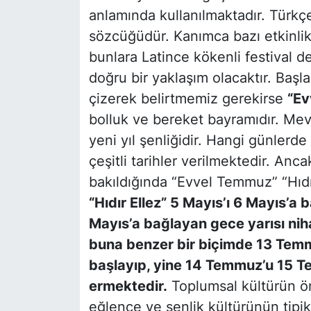
anlamında kullanılmaktadır. Türkçe
sözcüğüdür. Kanımca bazı etkinli
bunlara Latince kökenli festival 
doğru bir yaklaşım olacaktır. Başla
çizerek belirtmemiz gerekirse
“Ev
bolluk ve bereket bayramıdır. Me
yeni yıl şenliğidir. Hangi günlerde 
çeşitli tarihler verilmektedir. Anca
bakıldığında “Evvel Temmuz” “Hıdır
“Hıdır Ellez” 5 Mayıs’ı 6 Mayıs’a 
Mayıs’a bağlayan gece yarısı ni
buna benzer bir biçimde 13 Tem
başlayıp, yine 14 Temmuz’u 15 T
ermektedir.
Toplumsal kültürün ön
eğlence ve şenlik kültürünün tipik