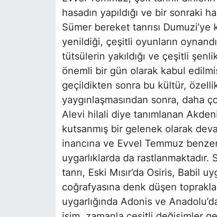
hasadın yapıldığı ve bir sonraki h
Sümer bereket tanrısı Dumuzi’ye k
yenildiği, çeşitli oyunların oynandı
tütsülerin yakıldığı ve çeşitli şen
önemli bir gün olarak kabul edilmiş
geçildikten sonra bu kültür, özelli
yaygınlaşmasından sonra, daha ço
Alevi hilali diye tanımlanan Akdeni
kutsanmış bir gelenek olarak devam 
inancına ve Evvel Temmuz benzeri ç
uygarlıklarda da rastlanmaktadır.
tanrı, Eski Mısır’da Osiris, Babil u
coğrafyasına denk düşen toprakla
uygarlığında Adonis ve Anadolu’d
isim, zamanla çeşitli değişimler 