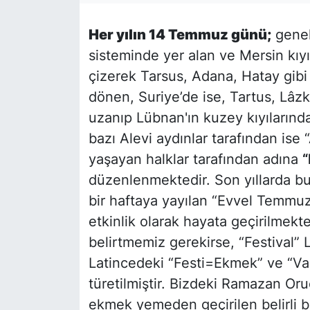
Siyaset
Her yılın 14 Temmuz günü;
genel
sisteminde yer alan ve Mersin kıyıl
YEREL HABER
çizerek Tarsus, Adana, Hatay gibi i
dönen, Suriye’de ise, Tartus, Lâz
Haberde insan
uzanıp Lübnan'ın kuzey kıyılarında 
Tanıtım
bazı Alevi aydınlar tarafından ise 
yaşayan halklar tarafından adına
“
düzenlenmektedir. Son yıllarda bu
bir haftaya yayılan “Evvel Temmuz 
etkinlik olarak hayata geçirilmek
belirtmemiz gerekirse, “Festival” 
Latincedeki “Festi=Ekmek” ve “Va
türetilmiştir. Bizdeki Ramazan Oru
ekmek yemeden geçirilen belirli b