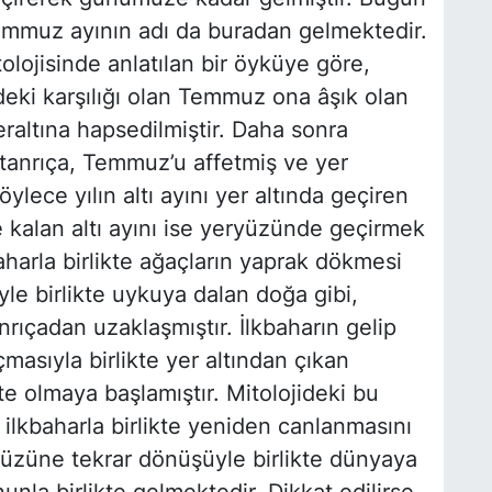
Temmuz ayının adı da buradan gelmektedir.
lojisinde anlatılan bir öyküye göre,
deki karşılığı olan Temmuz ona âşık olan
raltına hapsedilmiştir. Daha sonra
tanrıça, Temmuz’u affetmiş ve yer
ylece yılın altı ayını yer altında geçiren
 kalan altı ayını ise yeryüzünde geçirmek
aharla birlikte ağaçların yaprak dökmesi
e birlikte uykuya dalan doğa gibi,
rıçadan uzaklaşmıştır. İlkbaharın gelip
asıyla birlikte yer altından çıkan
te olmaya başlamıştır. Mitolojideki bu
ilkbaharla birlikte yeniden canlanmasını
üzüne tekrar dönüşüyle birlikte dünyaya
nla birlikte gelmektedir. Dikkat edilirse,