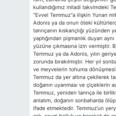
kullandığımız miladi takvimdeki 
“Evvel Temmuz”a ilişkin Yunan mito
Adonis ya da onun öteki kültürler
tanrıçanın kıskançlığı yüzünden ye
yaptığından pişmanlık duyan aynı 
yüzüne çıkmasına izin vermiştir. Bö
Temmuz ya da Adonis, yılın geriye
zorunda bırakılmıştır. Her yıl sonb
ve meyvelerin tohuma dönüşmesiyl
Temmuz da yer altına çekilerek tan
doğanın uyanması ve çiçeklerin açm
Temmuz, yeniden tanrıça ile birlik
anlatım, doğanın sonbaharda ölüp 
ifade etmektedir. Temmuz’un yery
aşk, sevgi bolluk ve bereket de onu