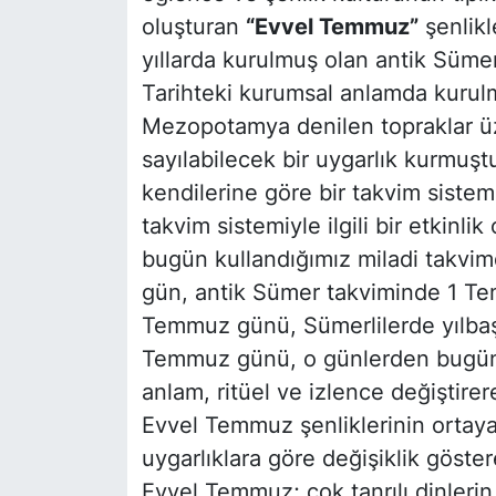
oluşturan
“Evvel Temmuz”
şenlikl
yıllarda kurulmuş olan antik Süme
Tarihteki kurumsal anlamda kurulm
Mezopotamya denilen topraklar üz
sayılabilecek bir uygarlık kurmuştu
kendilerine göre bir takvim sistem
takvim sistemiyle ilgili bir etkinli
bugün kullandığımız miladi takvi
gün, antik Sümer takviminde 1 Te
Temmuz günü, Sümerlilerde yılbaş
Temmuz günü, o günlerden bugünle
anlam, ritüel ve izlence değiştirer
Evvel Temmuz şenliklerinin ortaya
uygarlıklara göre değişiklik göstere
Evvel Temmuz; çok tanrılı dinleri