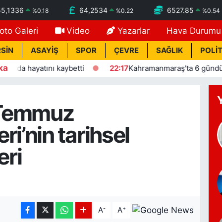
55,1336
64,2534
6527.85
%
0.18
%
0.22
%
0.54
oto Galeri
Video
Yazarlar
Hava Durumu
SİN
ASAYİŞ
SPOR
ÇEVRE
SAĞLIK
POLİT
ka
ını kaybetti
22:17
Kahramanmaraş'ta 6 gündür kayıp yaşlı
 Temmuz
eri’nin tarihsel
eri
-
+
A
A