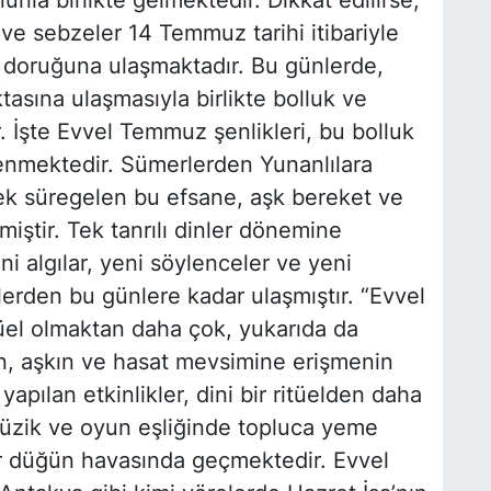
ve sebzeler 14 Temmuz tarihi itibariyle
n doruğuna ulaşmaktadır. Bu günlerde,
tasına ulaşmasıyla birlikte bolluk ve
. İşte Evvel Temmuz şenlikleri, bu bolluk
enmektedir. Sümerlerden Yunanlılara
ek süregelen bu efsane, aşk bereket ve
miştir. Tek tanrılı dinler dönemine
i algılar, yeni söylenceler ve yeni
nlerden bu günlere kadar ulaşmıştır. “Evvel
tüel olmaktan daha çok, yukarıda da
tin, aşkın ve hasat mevsimine erişmenin
pılan etkinlikler, dini bir ritüelden daha
müzik ve oyun eşliğinde topluca yeme
bir düğün havasında geçmektedir. Evvel