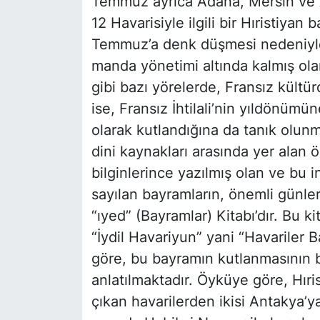
Temmuz ayrıca Adana, Mersin ve A
12 Havarisiyle ilgili bir Hıristiya
Temmuz’a denk düşmesi nedeniyle 
manda yönetimi altında kalmış ol
gibi bazı yörelerde, Fransız kültür
ise, Fransız İhtilali’nin yıldönüm
olarak kutlandığına da tanık olun
dini kaynakları arasında yer alan ö
bilginlerince yazılmış olan ve bu 
sayılan bayramların, önemli günleri
“ıyed” (Bayramlar) Kitabı’dır. Bu 
“İydil Havariyun” yani “Havariler 
göre, bu bayramın kutlanmasının bi
anlatılmaktadır. Öyküye göre, Hır
çıkan havarilerden ikisi Antakya’ya