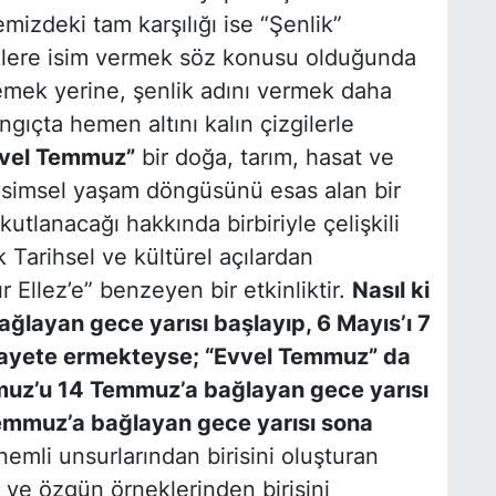
mizdeki tam karşılığı ise “Şenlik”
klere isim vermek söz konusu olduğunda
demek yerine, şenlik adını vermek daha
ngıçta hemen altını kalın çizgilerle
vel Temmuz”
bir doğa, tarım, hasat ve
vsimsel yaşam döngüsünü esas alan bir
kutlanacağı hakkında birbiriyle çelişkili
k Tarihsel ve kültürel açılardan
 Ellez’e” benzeyen bir etkinliktir.
Nasıl ki
bağlayan gece yarısı başlayıp, 6 Mayıs’ı 7
hayete ermekteyse; “Evvel Temmuz” da
muz’u 14 Temmuz’a bağlayan gece yarısı
emmuz’a bağlayan gece yarısı sona
emli unsurlarından birisini oluşturan
 ve özgün örneklerinden birisini