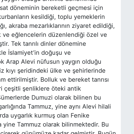
asat döneminin bereketli geçmesi için
urbanların kesildiği, toplu yemeklerin
ğı, akraba mezarlıklarının ziyaret edildiği,
lik ve eğlencelerin düzenlendiği özel ve
tir. Tek tanrılı dinler dönemine
kle İslamiyet’in doğuşu ve
k Arap Alevi nüfusun yaygın olduğu
z kıyı şeridindeki ülke ve şehirlerinde
ettirilmiştir. Bolluk ve bereket tanrısı
eşitli şenliklere öteki antik
 Sümerlerde Dumuzi olarak bilinen bu
ygarlığında Tammuz, yine aynı Alevi hilali
rda uygarlık kurmuş olan Fenike
a yine Tammuz olarak bilinmektedir. Bu
geçirerek günümüze kadar gelmiştir. Bugün