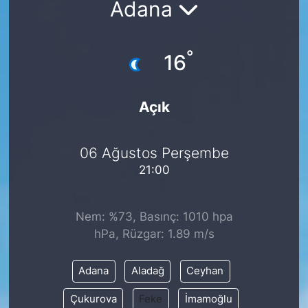
Adana
Siyaset
°
16
YEREL HABER
Haberde insan
Açık
Tanıtım
06 Ağustos Perşembe
21:00
Nem: %73, Basınç: 1010 hpa
hPa, Rüzgar: 1.89 m/s
Adana
Aladağ
Ceyhan
Çukurova
Feke
İmamoğlu