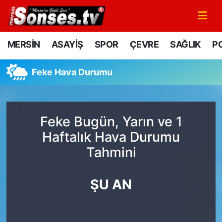
MERSİN
Mersin Nöbetçi Eczaneler
MERSİN
ASAYİŞ
SPOR
ÇEVRE
SAĞLIK
PO
ASAYİŞ
Mersin Hava Durumu
Feke Hava Durumu
SPOR
Mersin Namaz Vakitleri
GÜNÜN MANŞETİ
Mersin Trafik Yoğunluk Haritası
Feke Bugün, Yarın ve 1
Haftalık Hava Durumu
DÜNYA
Süper Lig Puan Durumu ve Fikstür
Tahmini
KÜLTÜR - SANAT
Tüm Manşetler
ŞU AN
MAGAZİN
Son Dakika Haberleri
SAĞLIK
Haber Arşivi