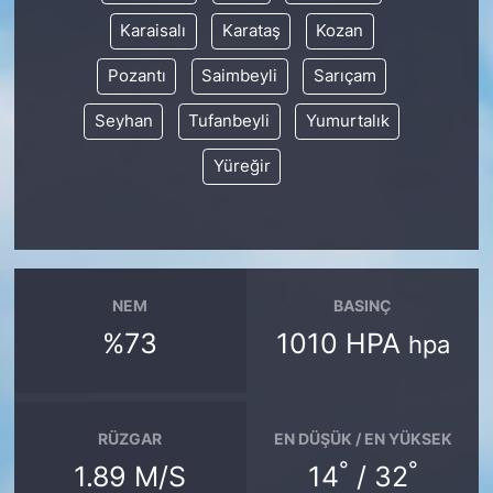
Karaisalı
Karataş
Kozan
Pozantı
Saimbeyli
Sarıçam
Seyhan
Tufanbeyli
Yumurtalık
Yüreğir
NEM
BASINÇ
%73
1010 HPA
hpa
RÜZGAR
EN DÜŞÜK / EN YÜKSEK
°
°
1.89 M/S
14
/ 32