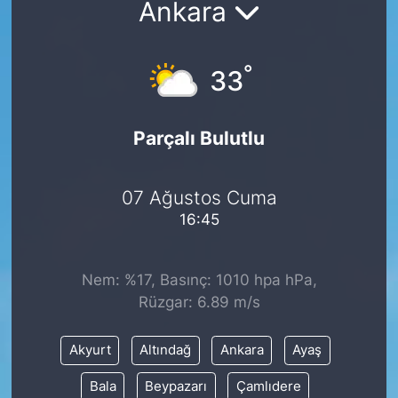
Ankara
Siyaset
°
33
YEREL HABER
Haberde insan
Parçalı Bulutlu
Tanıtım
07 Ağustos Cuma
16:45
Nem: %17, Basınç: 1010 hpa hPa,
Rüzgar: 6.89 m/s
Akyurt
Altındağ
Ankara
Ayaş
Bala
Beypazarı
Çamlıdere