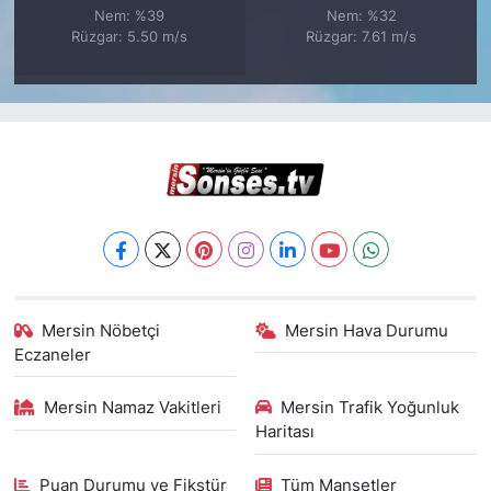
Nem: %39
Nem: %32
Rüzgar: 5.50 m/s
Rüzgar: 7.61 m/s
Mersin Nöbetçi
Mersin Hava Durumu
Eczaneler
Mersin Namaz Vakitleri
Mersin Trafik Yoğunluk
Haritası
Puan Durumu ve Fikstür
Tüm Manşetler