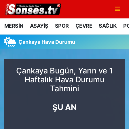
MERSİN
Mersin Nöbetçi Eczaneler
MERSİN
ASAYİŞ
SPOR
ÇEVRE
SAĞLIK
PO
ASAYİŞ
Mersin Hava Durumu
Çankaya Hava Durumu
SPOR
Mersin Namaz Vakitleri
GÜNÜN MANŞETİ
Mersin Trafik Yoğunluk Haritası
Çankaya Bugün, Yarın ve 1
Haftalık Hava Durumu
DÜNYA
Süper Lig Puan Durumu ve Fikstür
Tahmini
KÜLTÜR - SANAT
Tüm Manşetler
ŞU AN
MAGAZİN
Son Dakika Haberleri
SAĞLIK
Haber Arşivi