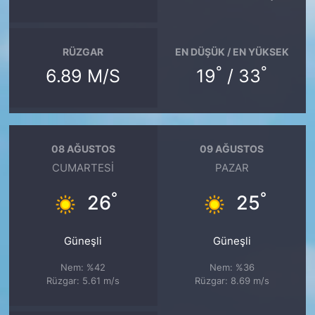
RÜZGAR
EN DÜŞÜK / EN YÜKSEK
°
°
6.89 M/S
19
/ 33
08 AĞUSTOS
09 AĞUSTOS
CUMARTESI
PAZAR
°
°
26
25
Güneşli
Güneşli
Nem: %42
Nem: %36
Rüzgar: 5.61 m/s
Rüzgar: 8.69 m/s