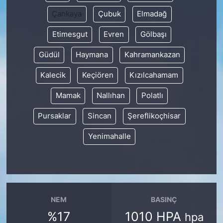
Çankaya
Çubuk
Elmadağ
Etimesgut
Evren
Gölbaşı
Güdül
Haymana
Kahramankazan
Kalecik
Keçiören
Kızılcahamam
Mamak
Nallıhan
Polatlı
Pursaklar
Sincan
Şereflikoçhisar
Yenimahalle
NEM
BASINÇ
%17
1010 HPA
hpa