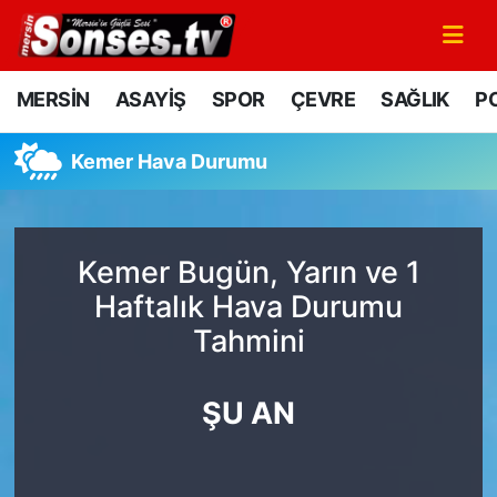
MERSİN
Mersin Nöbetçi Eczaneler
MERSİN
ASAYİŞ
SPOR
ÇEVRE
SAĞLIK
PO
ASAYİŞ
Mersin Hava Durumu
Kemer Hava Durumu
SPOR
Mersin Namaz Vakitleri
GÜNÜN MANŞETİ
Mersin Trafik Yoğunluk Haritası
Kemer Bugün, Yarın ve 1
Haftalık Hava Durumu
DÜNYA
Süper Lig Puan Durumu ve Fikstür
Tahmini
KÜLTÜR - SANAT
Tüm Manşetler
ŞU AN
MAGAZİN
Son Dakika Haberleri
SAĞLIK
Haber Arşivi