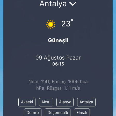
Antalya
Siyaset
°
23
YEREL HABER
Haberde insan
Güneşli
Tanıtım
09 Ağustos Pazar
06:15
Nem: %41, Basınç: 1006 hpa
hPa, Rüzgar: 1.11 m/s
Akseki
Aksu
Alanya
Antalya
Demre
Döşemealtı
Elmalı