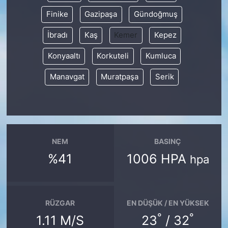
Finike
Gazipaşa
Gündoğmuş
İbradı
Kaş
Kemer
Kepez
Konyaaltı
Korkuteli
Kumluca
Manavgat
Muratpaşa
Serik
NEM
BASINÇ
%41
1006 HPA
hpa
RÜZGAR
EN DÜŞÜK / EN YÜKSEK
°
°
1.11 M/S
23
/ 32