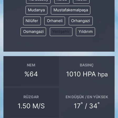
Mudanya
Mustafakemalpaşa
Nilüfer
Orhaneli
Orhangazi
Osmangazi
Yenişehir
Yıldırım
NEM
BASINÇ
%64
1010 HPA
hpa
RÜZGAR
EN DÜŞÜK / EN YÜKSEK
°
°
1.50 M/S
17
/ 34