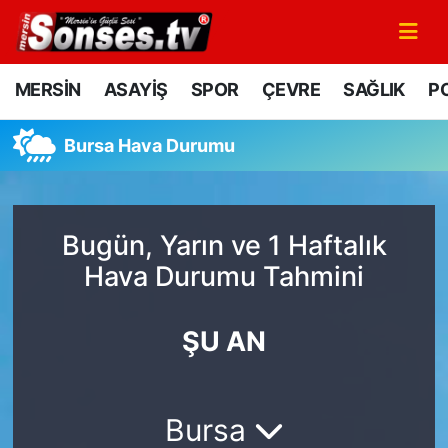
MERSİN
Mersin Nöbetçi Eczaneler
MERSİN
ASAYİŞ
SPOR
ÇEVRE
SAĞLIK
PO
ASAYİŞ
Mersin Hava Durumu
Bursa Hava Durumu
SPOR
Mersin Namaz Vakitleri
GÜNÜN MANŞETİ
Mersin Trafik Yoğunluk Haritası
Bugün, Yarın ve 1 Haftalık
Hava Durumu Tahmini
DÜNYA
Süper Lig Puan Durumu ve Fikstür
KÜLTÜR - SANAT
Tüm Manşetler
ŞU AN
MAGAZİN
Son Dakika Haberleri
Bursa
SAĞLIK
Haber Arşivi