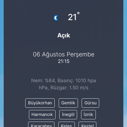
Siyaset
°
21
YEREL HABER
Açık
Haberde insan
06 Ağustos Perşembe
Tanıtım
21:15
Nem: %64, Basınç: 1010 hpa
hPa, Rüzgar: 1.50 m/s
Büyükorhan
Gemlik
Gürsu
Harmancık
İnegöl
İznik
Karacabey
Keles
Kestel