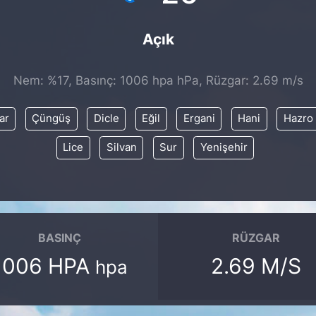
Açık
Nem: %17, Basınç: 1006 hpa hPa, Rüzgar: 2.69 m/s
ar
Çüngüş
Dicle
Eğil
Ergani
Hani
Hazro
Lice
Silvan
Sur
Yenişehir
BASINÇ
RÜZGAR
1006 HPA
2.69 M/S
hpa