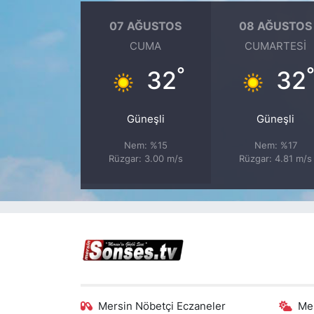
07 AĞUSTOS
08 AĞUSTOS
CUMA
CUMARTESI
°
32
32
Güneşli
Güneşli
Nem: %15
Nem: %17
Rüzgar: 3.00 m/s
Rüzgar: 4.81 m/s
Mersin Nöbetçi Eczaneler
Me