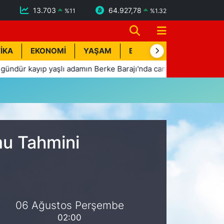
13.703
64.927,78
%
11
%
1.32
İKA
EKONOMİ
YAŞAM
BİK İLAN
TEKNOLOJİ
r kayıp yaşlı adamın Berke Barajı'nda cansız bedeni bulundu
mu Tahmini
06 Ağustos Perşembe
02:00