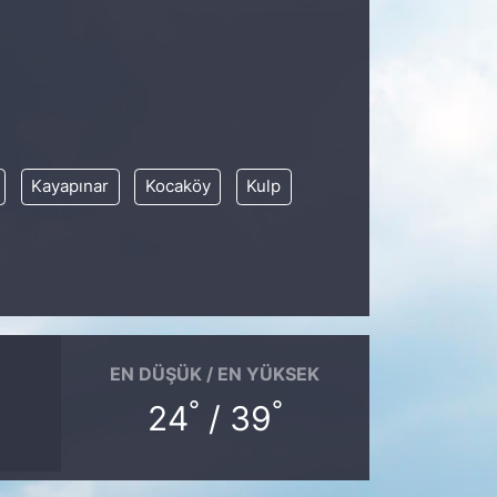
Kayapınar
Kocaköy
Kulp
EN DÜŞÜK / EN YÜKSEK
°
°
24
/ 39