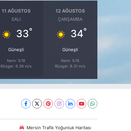
11 AĞUSTOS
12 AĞUSTOS
SALI
ÇARŞAMBA
°
°
33
34
Güneşli
Güneşli
Nem: %18
Nem: %16
Rüzgar: 6.39 m/s
Rüzgar: 8.31 m/s
Mersin Trafik Yoğunluk Haritası