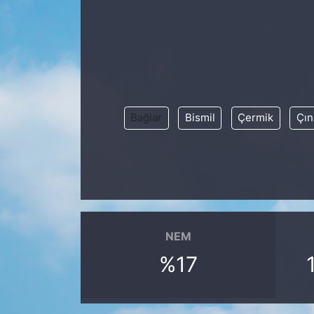
Siyaset
YEREL HABER
Haberde insan
Bağlar
Bismil
Çermik
Çın
Tanıtım
NEM
%17