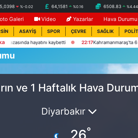
5,0398
64,1581
6508.83
%
-0.02
%
0.16
%
4.44
oto Galeri
Video
Yazarlar
Hava Durumu
SİN
ASAYİŞ
SPOR
ÇEVRE
SAĞLIK
POLİT
ka
zasında hayatını kaybetti
22:17
Kahramanmaraş'ta 6 gündü
rumu
rın ve 1 Haftalık Hava Duru
Diyarbakır
°
26