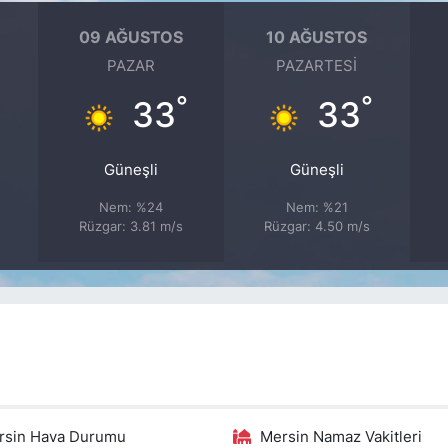
09 AĞUSTOS
10 AĞUSTOS
PAZAR
PAZARTESI
°
°
°
33
33
Güneşli
Güneşli
Nem: %24
Nem: %21
Rüzgar: 3.81 m/s
Rüzgar: 4.50 m/s
rsin Hava Durumu
Mersin Namaz Vakitleri