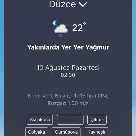
Düzce
Siyaset
°
22
YEREL HABER
Haberde insan
Yakınlarda Yer Yer Yağmur
Tanıtım
10 Ağustos Pazartesi
02:30
Nem: %91, Basınç: 1016 hpa hPa,
Rüzgar: 1.00 m/s
Akçakoca
Cumayeri
Çilimli
Gölyaka
Gümüşova
Kaynaşlı