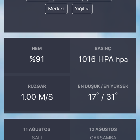
Merkez
Yığılca
NEM
BASINÇ
%91
1016 HPA
hpa
RÜZGAR
EN DÜŞÜK / EN YÜKSEK
°
°
1.00 M/S
17
/ 31
11 AĞUSTOS
12 AĞUSTOS
SALI
ÇARŞAMBA