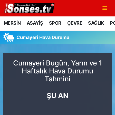
MERSİN
Mersin Nöbetçi Eczaneler
MERSİN
ASAYİŞ
SPOR
ÇEVRE
SAĞLIK
PO
ASAYİŞ
Mersin Hava Durumu
Cumayeri Hava Durumu
SPOR
Mersin Namaz Vakitleri
GÜNÜN MANŞETİ
Mersin Trafik Yoğunluk Haritası
Cumayeri Bugün, Yarın ve 1
Haftalık Hava Durumu
DÜNYA
Süper Lig Puan Durumu ve Fikstür
Tahmini
KÜLTÜR - SANAT
Tüm Manşetler
ŞU AN
MAGAZİN
Son Dakika Haberleri
SAĞLIK
Haber Arşivi