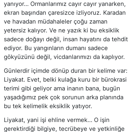
yanıyor… Ormanlarımız cayır cayır yanarken,
Siyaset
ekran başından çaresizce izliyoruz. Karadan
ve havadan müdahaleler çoğu zaman
YEREL HABER
yetersiz kalıyor. Ve ne yazık ki bu eksiklik
sadece doğayı değil, insan hayatını da tehdit
Haberde insan
ediyor. Bu yangınların dumanı sadece
Tanıtım
gökyüzünü değil, vicdanlarımızı da kaplıyor.
Günlerdir içimde dönüp duran bir kelime var:
Liyakat. Evet, belki kulağa kuru bir bürokrasi
terimi gibi geliyor ama inanın bana, bugün
yaşadığımız pek çok sorunun arka planında
bu tek kelimelik eksiklik yatıyor.
Liyakat, yani işi ehline vermek… O işin
gerektirdiği bilgiye, tecrübeye ve yetkinliğe