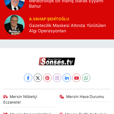
Meteorolojik bir inanış olarak Eyyamı
Bahur
A.VAHAP ŞEHITOĞLU
Gazetecilik Maskesi Altında Yürütülen
Algı Operasyonları
Mersin Nöbetçi
Mersin Hava Durumu
Eczaneler