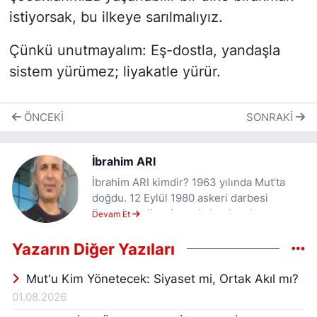
istiyorsak, bu ilkeye sarılmalıyız.
Çünkü unutmayalım: Eş-dostla, yandaşla
sistem yürümez; liyakatle yürür.
ÖNCEKI
SONRAKI
İbrahim ARI
İbrahim ARI kimdir? 1963 yılında Mut’ta
doğdu. 12 Eylül 1980 askeri darbesi
öncesinde liseyi yarıda bırakarak
Devam Et
Avusturya’ya gitti. Eğitimini psikanaliz
ağırlıklı, uygulamalı eğitim veren Viyana
Yazarın Diğer Yazıları
Sosyal Pedagoji Enstitüsü’nde (College of
Social Vienna with public status – Kolleg
Mut'u Kim Yönetecek: Siyaset mi, Ortak Akıl mı?
für Sozialpädagogik Wien mit
01.08.2026
Öffentlichkeitsrecht) Sosyal Pedagog