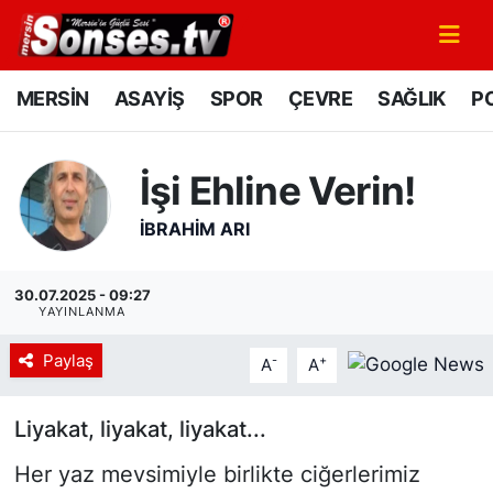
MERSİN
Mersin Nöbetçi Eczaneler
MERSİN
ASAYİŞ
SPOR
ÇEVRE
SAĞLIK
PO
ASAYİŞ
Mersin Hava Durumu
İşi Ehline Verin!
SPOR
Mersin Namaz Vakitleri
İBRAHIM ARI
GÜNÜN MANŞETİ
Mersin Trafik Yoğunluk Haritası
30.07.2025 - 09:27
DÜNYA
Süper Lig Puan Durumu ve Fikstür
YAYINLANMA
Paylaş
-
+
KÜLTÜR - SANAT
Tüm Manşetler
A
A
MAGAZİN
Son Dakika Haberleri
Liyakat, liyakat, liyakat...
Her yaz mevsimiyle birlikte ciğerlerimiz
SAĞLIK
Haber Arşivi