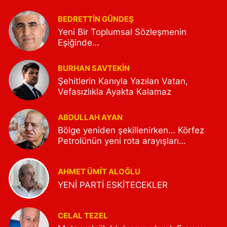
(Mut) Mut Göksu Gazetesi (Mut)
BEDRETTIN GÜNDEŞ
Mutilcemiz.net (Mut – Mersin)
Yeni Bir Toplumsal Sözleşmenin
Mutsondakika.net (Mut)
Eşiğinde…
Mutyoremgazetesi.net (Mut) Sonses.tv
(Mersin) Rengarenkhaber.com (Mut)
BURHAN SAVTEKİN
Şehitlerin Kanıyla Yazılan Vatan,
Vefasızlıkla Ayakta Kalamaz
ABDULLAH AYAN
Bölge yeniden şekillenirken… Körfez
Petrolünün yeni rota arayışları…
AHMET ÜMIT ALOĞLU
YENİ PARTİ ESKİTECEKLER
CELAL TEZEL