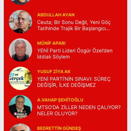
ABDULLAH AYAN
Ceuta; Bir Sonu Değil, Yeni Göç
Tarihinde Trajik Bir Başlangıcı
Anlatıyor
MÜNIF APARI
YENİ Parti Lideri Özgür Özel’den
İddialı Söylem
YUSUF ZIYA AK
YENİ PARTİ’NİN SINAVI: SÜREÇ
DEĞİŞİR, İLKE DEĞİŞMEZ
A.VAHAP ŞEHITOĞLU
MTSO’DA ZİLLER NEDEN ÇALIYOR?
NELER OLUYOR?
BEDRETTIN GÜNDEŞ