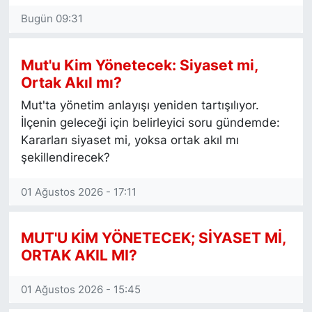
olarak tamamladı. Psikolojik danışmanlık
Bugün 09:31
Siyaset
yaptı. Çocukların, gençlerin,
göçmenlerin ve sığınmacıların sosyal
yaşamları konusunda uzmanlaştı.
YEREL HABER
Mut'u Kim Yönetecek: Siyaset mi,
Viyana’daki sivil toplum örgütlerinde
Ortak Akıl mı?
aktif çalışmalarda bulundu.
Haberde insan
Mut'ta yönetim anlayışı yeniden tartışılıyor.
2005 yılından bu yana Viyana’da iltica ve
İlçenin geleceği için belirleyici soru gündemde:
Tanıtım
sığınmacı hakları alanında etkin olan bir
Kararları siyaset mi, yoksa ortak akıl mı
yardım kuruluşunun sosyal danışmanlık
şekillendirecek?
merkezini yönetmektedir. 2007 yılından
bu yana faaliyet gösteren ve Mut’un
01 Ağustos 2026 - 17:11
sosyo – kültürel ve ekonomik
gelişmesine katkı sunan Mutilcemiz.Net
internet sitesinin kurucusu ve sahibidir.
MUT'U KİM YÖNETECEK; SİYASET Mİ,
Farklı internet sayfaları ve yerel
ORTAK AKIL MI?
gazetelerde köşe yazarlığı yapmaktadır.
Yaşamını Viyana’da sürdüren ve iki
01 Ağustos 2026 - 15:45
çocuk babası olan İbrahim ARI Türkçe,
Almanca ve İngilizce bilmektedir.