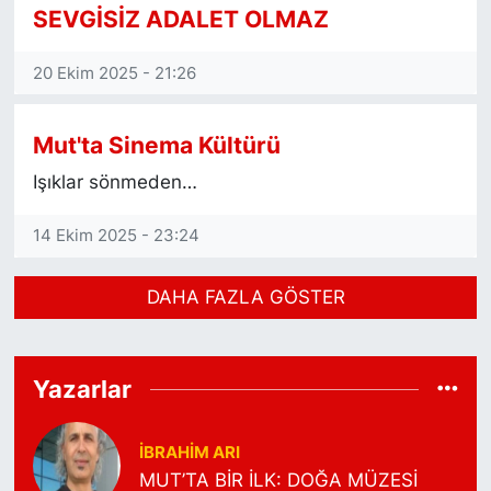
SEVGİSİZ ADALET OLMAZ
20 Ekim 2025 - 21:26
Mut'ta Sinema Kültürü
Işıklar sönmeden…
14 Ekim 2025 - 23:24
DAHA FAZLA GÖSTER
Yazarlar
İBRAHIM ARI
MUT’TA BİR İLK: DOĞA MÜZESİ