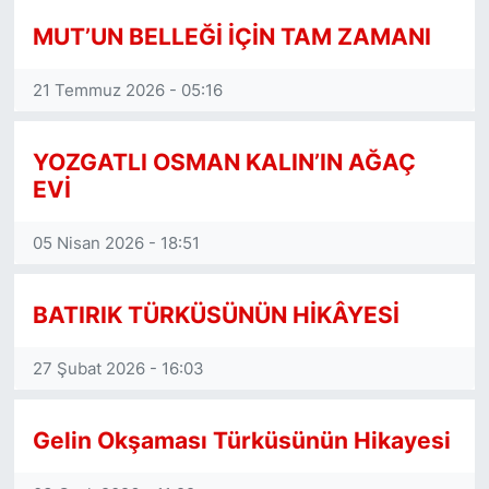
MUT’UN BELLEĞİ İÇİN TAM ZAMANI
Yazılarının yayınlandığı gazete ve
internet siteleri:
21 Temmuz 2026 - 05:16
Mut RengaRenk Gazetesi (Mut)
Mut’un Sesi Gazetesi (Mut)
YOZGATLI OSMAN KALIN’IN AĞAÇ
EVİ
Mut Yörem Gazetesi (Mut)
05 Nisan 2026 - 18:51
Mut Göksu Gazetesi (Mut)
Mutilcemiz.net (Mut – Mersin)
BATIRIK TÜRKÜSÜNÜN HİKÂYESİ
Mutsondakika.net (Mut)
27 Şubat 2026 - 16:03
Mutyoremgazetesi.net (Mut)
Gelin Okşaması Türküsünün Hikayesi
Sonses.tv (Mersin)