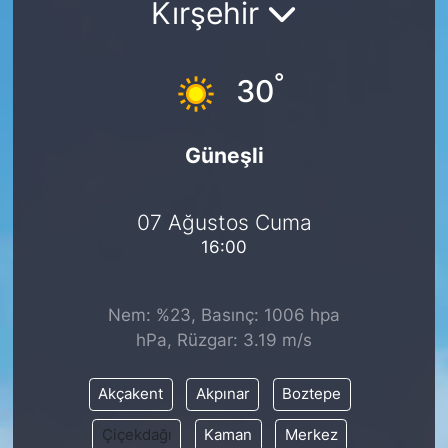
Kırşehir
Siyaset
°
30
YEREL HABER
Haberde insan
Güneşli
Tanıtım
07 Ağustos Cuma
16:00
Nem: %23, Basınç: 1006 hpa
hPa, Rüzgar: 3.19 m/s
Akçakent
Akpınar
Boztepe
Çiçekdağı
Kaman
Merkez