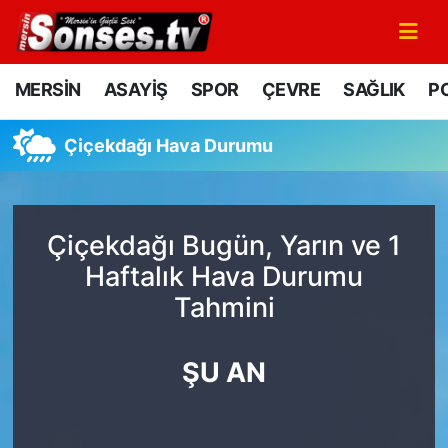
MERSİN
Mersin Nöbetçi Eczaneler
MERSİN
ASAYİŞ
SPOR
ÇEVRE
SAĞLIK
PO
ASAYİŞ
Mersin Hava Durumu
Çiçekdağı Hava Durumu
SPOR
Mersin Namaz Vakitleri
GÜNÜN MANŞETİ
Mersin Trafik Yoğunluk Haritası
Çiçekdağı Bugün, Yarın ve 1
Haftalık Hava Durumu
DÜNYA
Süper Lig Puan Durumu ve Fikstür
Tahmini
KÜLTÜR - SANAT
Tüm Manşetler
ŞU AN
MAGAZİN
Son Dakika Haberleri
SAĞLIK
Haber Arşivi