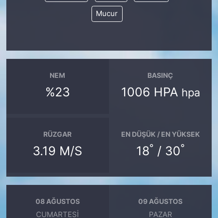
Mucur
NEM
BASINÇ
%23
1006 HPA
hpa
RÜZGAR
EN DÜŞÜK / EN YÜKSEK
°
°
3.19 M/S
18
/ 30
08 AĞUSTOS
09 AĞUSTOS
CUMARTESI
PAZAR