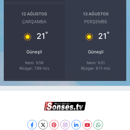
12 AĞUSTOS
13 AĞUSTOS
ÇARŞAMBA
PERŞEMBE
°
°
21
21
Güneşli
Güneşli
Nem: %56
Nem: %51
Rüzgar: 7.89 m/s
Rüzgar: 9.11 m/s