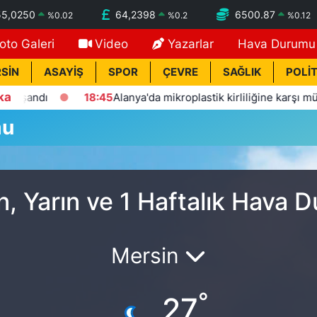
55,0250
64,2398
6500.87
%
0.02
%
0.2
%
0.12
oto Galeri
Video
Yazarlar
Hava Durumu
SİN
ASAYİŞ
SPOR
ÇEVRE
SAĞLIK
POLİT
ka
şandı
18:45
Alanya'da mikroplastik kirliliğine karşı mücadel
mu
, Yarın ve 1 Haftalık Hava 
Mersin
°
27