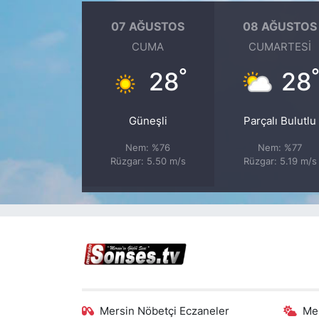
07 AĞUSTOS
08 AĞUSTOS
CUMA
CUMARTESI
°
28
28
Güneşli
Parçalı Bulutlu
Nem: %76
Nem: %77
Rüzgar: 5.50 m/s
Rüzgar: 5.19 m/s
Mersin Nöbetçi Eczaneler
Me