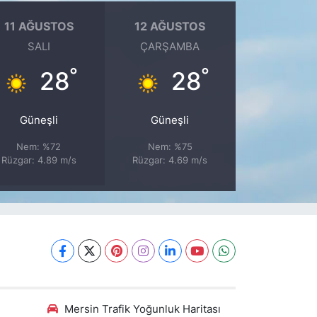
11 AĞUSTOS
12 AĞUSTOS
SALI
ÇARŞAMBA
°
°
28
28
Güneşli
Güneşli
Nem: %72
Nem: %75
Rüzgar: 4.89 m/s
Rüzgar: 4.69 m/s
Mersin Trafik Yoğunluk Haritası