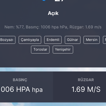
Açık
Nem: %77, Basınç: 1006 hpa hPa, Rüzgar: 1.69 m/s
Bozyazı
Çamlıyayla
Erdemli
Gülnar
Mersin
Toroslar
Yenişehir
BASINÇ
RÜZGAR
1006 HPA
1.69 M/S
hpa