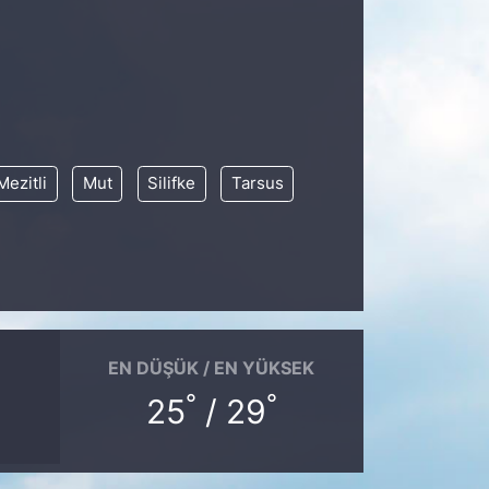
Mezitli
Mut
Silifke
Tarsus
EN DÜŞÜK / EN YÜKSEK
°
°
25
/ 29