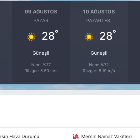
09 AĞUSTOS
10 AĞUSTOS
PAZAR
PAZARTESI
°
°
°
28
28
Güneşli
Güneşli
Nem: %77
Nem: %72
Rüzgar: 5.50 m/s
Rüzgar: 5.19 m/s
rsin Hava Durumu
Mersin Namaz Vakitleri