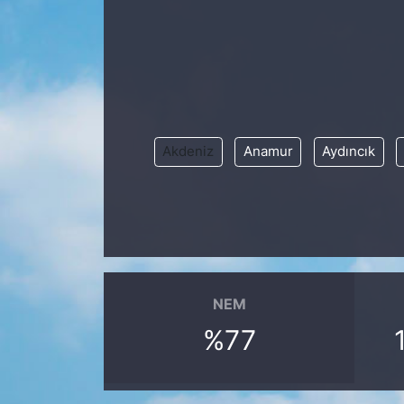
Siyaset
YEREL HABER
Haberde insan
Akdeniz
Anamur
Aydıncık
Tanıtım
NEM
%77