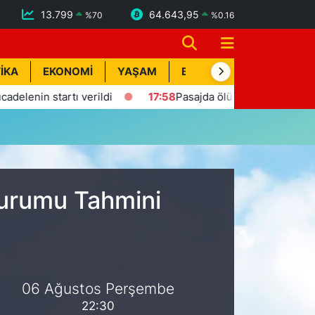
13.799
64.643,95
%
70
%
0.16
İKA
EKONOMİ
YAŞAM
BİK İLAN
TEKNOLOJİ
enin startı verildi
17:58
Pasajda ölü bulunan Eyüp Can da
Durumu Tahmini
06 Ağustos Perşembe
22:30