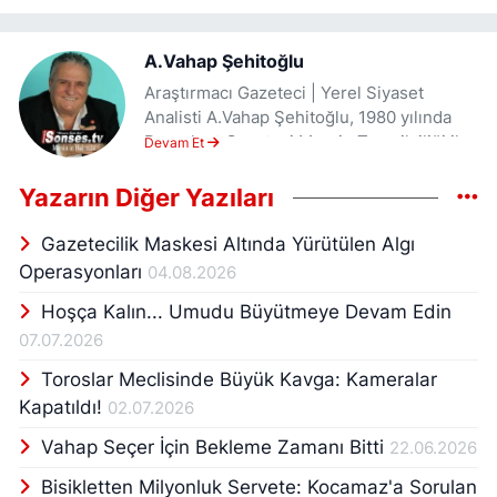
A.Vahap Şehitoğlu
Araştırmacı Gazeteci | Yerel Siyaset
Analisti A.Vahap Şehitoğlu, 1980 yılında
Demokrat Gazetesi Mersin Temsilciliği ile
Devam Et
başladığı gazetecilik kariyerini aralıksız
sürdüren, Mersin’in yerel hafızasını tutan
Yazarın Diğer Yazıları
araştırmacı gazetecilerden biridir. Meslek
hayatının ilk yıllarında kamuoyunda büyük
Gazetecilik Maskesi Altında Yürütülen Algı
yankı uyandıran Ali Uygur dosyasını ortaya
Operasyonları
04.08.2026
çıkararak dikkat çekmiş, gözaltında
Hoşça Kalın... Umudu Büyütmeye Devam Edin
kaybedilen Ali Uygur’un işkence sonucu
öldürülüp gizlice gömülmesi sürecini
07.07.2026
belgeleyerek araştırmacı gazeteciliğin
Toroslar Meclisinde Büyük Kavga: Kameralar
Mersin’deki güçlü örneklerinden birine
Kapatıldı!
02.07.2026
imza atmıştır. Bu çalışma, Şehitoğlu’nun
mesleki çizgisinin temelini oluşturan
Vahap Seçer İçin Bekleme Zamanı Bitti
22.06.2026
“gerçeğin izini sürme” anlayışının
başlangıcı olmuştur. 12 Eylül 1980 Askeri
Bisikletten Milyonluk Servete: Kocamaz'a Sorulan