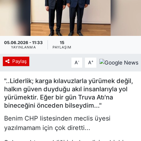
Siyaset
YEREL HABER
05.06.2026 - 11:33
15
Haberde insan
YAYINLANMA
PAYLAŞIM
Tanıtım
Paylaş
-
+
A
A
"..Liderlik; karga kılavuzlarla yürümek değil,
halkın güven duyduğu akıl insanlarıyla yol
yürümektir. Eğer bir gün Truva Atı'na
bineceğini önceden bilseydim..."
Benim CHP listesinden meclis üyesi
yazılmamam için çok diretti...