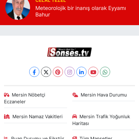
CELAL TEZEL
yerel ekonomi dinamiklerini ve toplumsal
Meteorolojik bir inanış olarak Eyyamı
meseleleri analiz eder. Yazılarında polemik
Bahur
yerine veri, slogan yerine tespit, hamasi
dil yerine kamu yararını önceleyen bir
yaklaşım benimser. A.Vahap Şehitoğlu için
gazetecilik; yalnızca haber aktarmak değil,
kentin hafızasını tutmak ve gelecek
kuşaklara belge bırakmaktır.
Mersin Nöbetçi
Mersin Hava Durumu
Eczaneler
Mersin Namaz Vakitleri
Mersin Trafik Yoğunluk
Haritası
Puan Durumu ve Fikstür
Tüm Manşetler