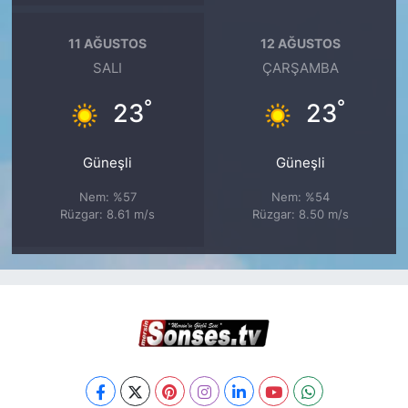
11 AĞUSTOS
12 AĞUSTOS
SALI
ÇARŞAMBA
°
°
23
23
Güneşli
Güneşli
Nem: %57
Nem: %54
Rüzgar: 8.61 m/s
Rüzgar: 8.50 m/s