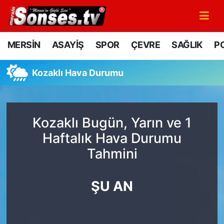
MERSİN
Mersin Nöbetçi Eczaneler
MERSİN
ASAYİŞ
SPOR
ÇEVRE
SAĞLIK
PO
ASAYİŞ
Mersin Hava Durumu
Kozaklı Hava Durumu
SPOR
Mersin Namaz Vakitleri
GÜNÜN MANŞETİ
Mersin Trafik Yoğunluk Haritası
Kozaklı Bugün, Yarın ve 1
Haftalık Hava Durumu
DÜNYA
Süper Lig Puan Durumu ve Fikstür
Tahmini
KÜLTÜR - SANAT
Tüm Manşetler
ŞU AN
MAGAZİN
Son Dakika Haberleri
SAĞLIK
Haber Arşivi