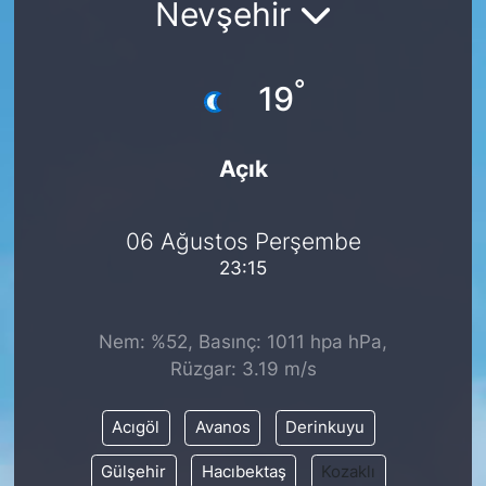
Nevşehir
Siyaset
°
19
YEREL HABER
Haberde insan
Açık
Tanıtım
06 Ağustos Perşembe
23:15
Nem: %52, Basınç: 1011 hpa hPa,
Rüzgar: 3.19 m/s
Acıgöl
Avanos
Derinkuyu
Gülşehir
Hacıbektaş
Kozaklı