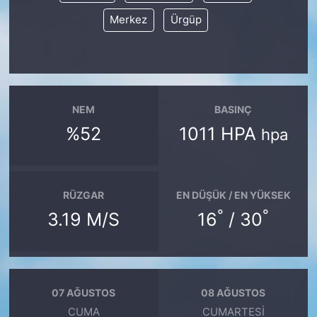
Merkez
Ürgüp
NEM
BASINÇ
%52
1011 HPA
hpa
RÜZGAR
EN DÜŞÜK / EN YÜKSEK
°
°
3.19 M/S
16
/ 30
07 AĞUSTOS
08 AĞUSTOS
CUMA
CUMARTESI