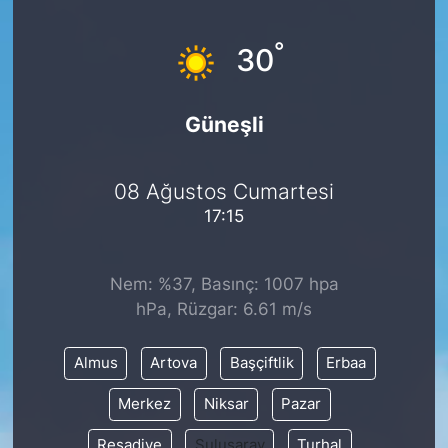
Siyaset
°
30
YEREL HABER
Güneşli
Haberde insan
08 Ağustos Cumartesi
Tanıtım
17:15
Nem: %37, Basınç: 1007 hpa
hPa, Rüzgar: 6.61 m/s
Almus
Artova
Başçiftlik
Erbaa
Merkez
Niksar
Pazar
Reşadiye
Sulusaray
Turhal