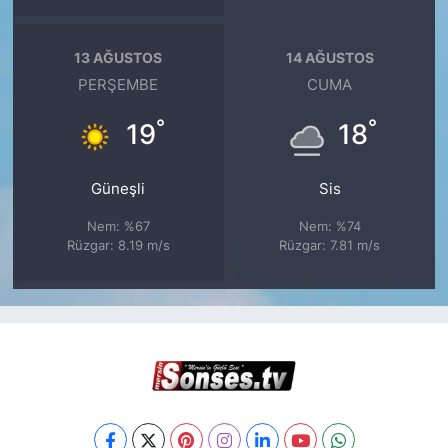
13 AĞUSTOS
14 AĞUSTOS
PERŞEMBE
CUMA
°
°
19
18
Güneşli
Sis
Nem: %67
Nem: %74
Rüzgar: 8.19 m/s
Rüzgar: 7.81 m/s