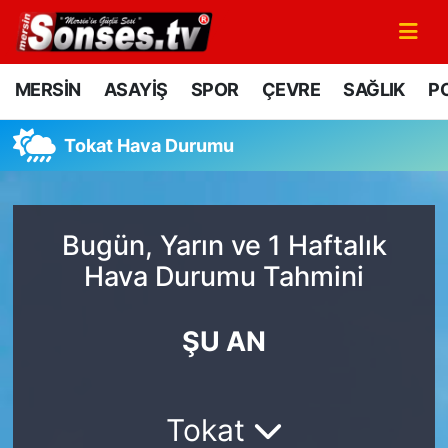
MERSİN
Mersin Nöbetçi Eczaneler
MERSİN
ASAYİŞ
SPOR
ÇEVRE
SAĞLIK
PO
ASAYİŞ
Mersin Hava Durumu
Tokat Hava Durumu
SPOR
Mersin Namaz Vakitleri
GÜNÜN MANŞETİ
Mersin Trafik Yoğunluk Haritası
Bugün, Yarın ve 1 Haftalık
Hava Durumu Tahmini
DÜNYA
Süper Lig Puan Durumu ve Fikstür
KÜLTÜR - SANAT
Tüm Manşetler
ŞU AN
MAGAZİN
Son Dakika Haberleri
Tokat
SAĞLIK
Haber Arşivi