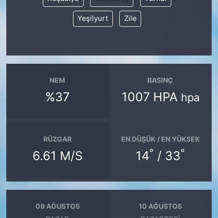
Yeşilyurt
Zile
NEM
BASINÇ
%37
1007 HPA
hpa
RÜZGAR
EN DÜŞÜK / EN YÜKSEK
°
°
6.61 M/S
14
/ 33
09 AĞUSTOS
10 AĞUSTOS