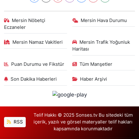
Mersin Nöbetçi
Mersin Hava Durumu
Eczaneler
Mersin Namaz Vakitleri
Mersin Trafik Yoğunluk
Haritası
Puan Durumu ve Fikstür
Tüm Manşetler
Son Dakika Haberleri
Haber Arşivi
Telif Hakkı © 2025 Sonses.tv Bu sitedeki tüm
RSS
içerik, yazılı ve görsel materyaller telif hakları
kapsamında korunmaktadır