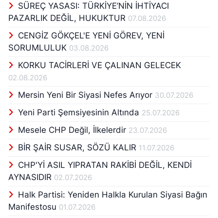
SÜREÇ YASASI: TÜRKİYE’NİN İHTİYACI
PAZARLIK DEĞİL, HUKUKTUR
07.08.2026
CENGİZ GÖKÇEL'E YENİ GÖREV, YENİ
SORUMLULUK
03.08.2026
KORKU TACİRLERİ VE ÇALINAN GELECEK
02.08.2026
Mersin Yeni Bir Siyasi Nefes Arıyor
30.07.2026
Yeni Parti Şemsiyesinin Altında
25.07.2026
Mesele CHP Değil, İlkelerdir
23.07.2026
BİR ŞAİR SUSAR, SÖZÜ KALIR
11.07.2026
CHP'Yİ ASIL YIPRATAN RAKİBİ DEĞİL, KENDİ
AYNASIDIR
02.07.2026
Halk Partisi: Yeniden Halkla Kurulan Siyasi Bağın
Manifestosu
01.07.2026