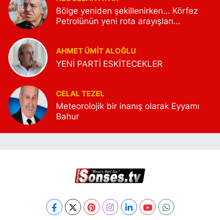
Bölge yeniden şekillenirken… Körfez
Petrolünün yeni rota arayışları…
AHMET ÜMIT ALOĞLU
YENİ PARTİ ESKİTECEKLER
CELAL TEZEL
Meteorolojik bir inanış olarak Eyyamı
Bahur