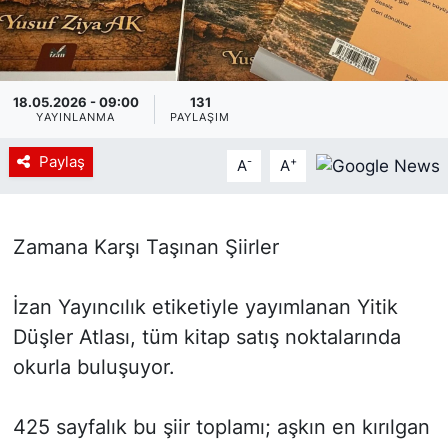
Siyaset
YEREL HABER
18.05.2026 - 09:00
131
YAYINLANMA
PAYLAŞIM
Haberde insan
Paylaş
-
+
A
A
Tanıtım
Zamana Karşı Taşınan Şiirler
İzan Yayıncılık etiketiyle yayımlanan Yitik
Düşler Atlası, tüm kitap satış noktalarında
okurla buluşuyor.
425 sayfalık bu şiir toplamı; aşkın en kırılgan