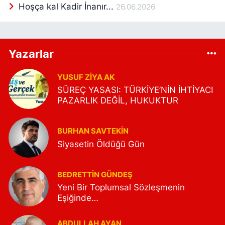
Hoşça kal Kadir İnanır...
26.06.2026
Yazarlar
YUSUF ZIYA AK
SÜREÇ YASASI: TÜRKİYE’NİN İHTİYACI
PAZARLIK DEĞİL, HUKUKTUR
BURHAN SAVTEKİN
Siyasetin Öldüğü Gün
BEDRETTIN GÜNDEŞ
Yeni Bir Toplumsal Sözleşmenin
Eşiğinde…
ABDULLAH AYAN