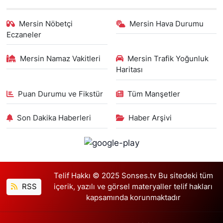
Mersin Nöbetçi
Mersin Hava Durumu
Eczaneler
Mersin Namaz Vakitleri
Mersin Trafik Yoğunluk
Haritası
Puan Durumu ve Fikstür
Tüm Manşetler
Son Dakika Haberleri
Haber Arşivi
Telif Hakkı © 2025 Sonses.tv Bu sitedeki tüm
RSS
içerik, yazılı ve görsel materyaller telif hakları
kapsamında korunmaktadır