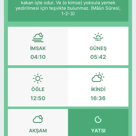
kakan işte odur. Ve (o kimse) yoksula yemek
yedirilmesi için teşvikte bulunmaz. (Mâûn Sûresi,
Siyaset
1-2-3)
YEREL HABER
Haberde insan
İMSAK
GÜNEŞ
04:10
05:42
Tanıtım
ÖĞLE
İKINDI
12:50
16:36
AKŞAM
YATSI