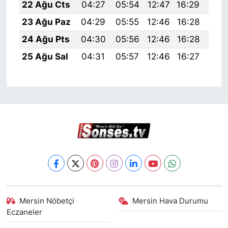
22 Ağu Cts
04:27
05:54
12:47
16:29
19:
23 Ağu Paz
04:29
05:55
12:46
16:28
19:
24 Ağu Pts
04:30
05:56
12:46
16:28
19:
25 Ağu Sal
04:31
05:57
12:46
16:27
19:
Mersin Nöbetçi
Mersin Hava Durumu
Eczaneler