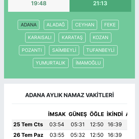
19:48
21:13
ADANA
ALADAĞ
CEYHAN
FEKE
KARAISALI
KARATAŞ
KOZAN
POZANTI
SAİMBEYLİ
TUFANBEYLİ
YUMURTALIK
İMAMOĞLU
ADANA AYLIK NAMAZ VAKITLERI
İMSAK
GÜNEŞ
ÖĞLE
İKINDI
AKŞ
25 Tem Cts
03:54
05:31
12:50
16:39
19:
26 Tem Paz
03:55
05:32
12:50
16:39
19: