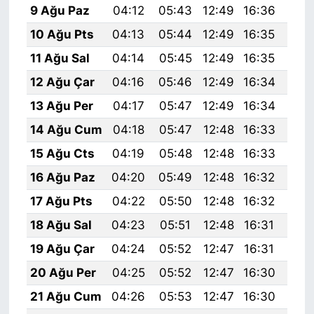
9 Ağu Paz
04:12
05:43
12:49
16:36
19:
10 Ağu Pts
04:13
05:44
12:49
16:35
19:
11 Ağu Sal
04:14
05:45
12:49
16:35
19:
12 Ağu Çar
04:16
05:46
12:49
16:34
19:
13 Ağu Per
04:17
05:47
12:49
16:34
19:
14 Ağu Cum
04:18
05:47
12:48
16:33
19:
15 Ağu Cts
04:19
05:48
12:48
16:33
19:
16 Ağu Paz
04:20
05:49
12:48
16:32
19:
17 Ağu Pts
04:22
05:50
12:48
16:32
19:
18 Ağu Sal
04:23
05:51
12:48
16:31
19:
19 Ağu Çar
04:24
05:52
12:47
16:31
19:
20 Ağu Per
04:25
05:52
12:47
16:30
19:
21 Ağu Cum
04:26
05:53
12:47
16:30
19: