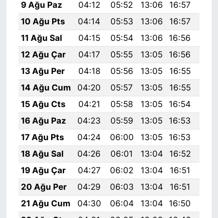
9 Ağu Paz
04:12
05:52
13:06
16:57
20:
10 Ağu Pts
04:14
05:53
13:06
16:57
20:
11 Ağu Sal
04:15
05:54
13:06
16:56
20:
12 Ağu Çar
04:17
05:55
13:05
16:56
20:
13 Ağu Per
04:18
05:56
13:05
16:55
20:
14 Ağu Cum
04:20
05:57
13:05
16:55
20:
15 Ağu Cts
04:21
05:58
13:05
16:54
20:
16 Ağu Paz
04:23
05:59
13:05
16:53
20:
17 Ağu Pts
04:24
06:00
13:05
16:53
19:
18 Ağu Sal
04:26
06:01
13:04
16:52
19:
19 Ağu Çar
04:27
06:02
13:04
16:51
19:
20 Ağu Per
04:29
06:03
13:04
16:51
19:
21 Ağu Cum
04:30
06:04
13:04
16:50
19: