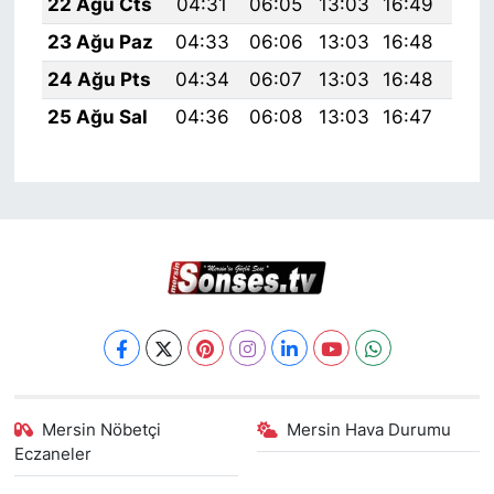
22 Ağu Cts
04:31
06:05
13:03
16:49
19:
23 Ağu Paz
04:33
06:06
13:03
16:48
19:
24 Ağu Pts
04:34
06:07
13:03
16:48
19:
25 Ağu Sal
04:36
06:08
13:03
16:47
19:
Mersin Nöbetçi
Mersin Hava Durumu
Eczaneler