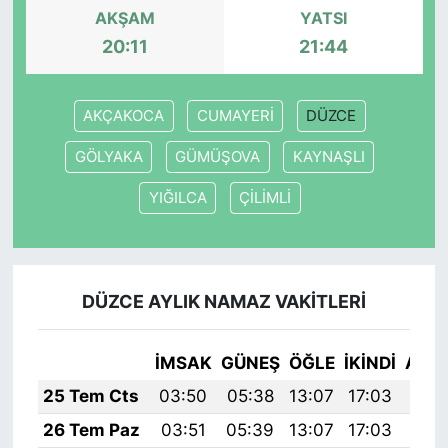
AKŞAM
YATSI
20:11
21:44
AKÇAKOCA
CUMAYERİ
DÜZCE
GÖLYAKA
GÜMÜŞOVA
KAYNAŞLI
YIĞILCA
ÇİLİMLİ
DÜZCE AYLIK NAMAZ VAKITLERI
İMSAK
GÜNEŞ
ÖĞLE
İKINDI
AKŞ
25 Tem Cts
03:50
05:38
13:07
17:03
20:
26 Tem Paz
03:51
05:39
13:07
17:03
20: