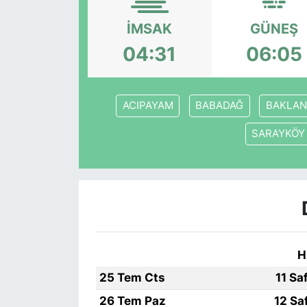
Siyaset
İMSAK
GÜNEŞ
04:31
06:05
YEREL HABER
Haberde insan
ACIPAYAM
BABADAĞ
BAKLAN
Tanıtım
SARAYKÖY
H
25 Tem Cts
11 Sa
26 Tem Paz
12 Sa