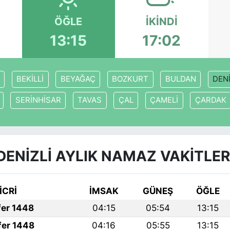
ÖĞLE
İKINDI
13:15
17:02
BEKİLLİ
BEYAĞAÇ
BOZKURT
BULDAN
DENİ
SERİNHİSAR
TAVAS
ÇAL
ÇAMELİ
ÇARDAK
DENİZLİ AYLIK NAMAZ VAKITLER
İCRİ
İMSAK
GÜNEŞ
ÖĞLE
fer 1448
04:15
05:54
13:15
fer 1448
04:16
05:55
13:15