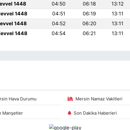
levvel 1448
04:50
06:18
13:12
levvel 1448
04:51
06:19
13:11
levvel 1448
04:52
06:20
13:11
levvel 1448
04:54
06:21
13:11
rsin Hava Durumu
Mersin Namaz Vakitleri
 Manşetler
Son Dakika Haberleri