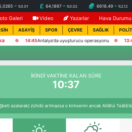
5,0265
64,1897
6618.49
%
0.01
%
0.02
%
2.12
oto Galeri
Video
Yazarlar
Hava Durumu
SİN
ASAYİŞ
SPOR
ÇEVRE
SAĞLIK
POLİT
ka
im
14:45
Antalya'da uyuşturucu operasyonu
13:41
Ka
İKINDI VAKTINE KALAN SÜRE
10:37
ğbeti azalarak) zühdü artmazsa o kimsenin ancak Allâhü Teâlâ'dan