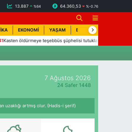
13.887
64.360,53
%
64
%
-0.76
İKA
EKONOMİ
YAŞAM
BİK İLAN
TEKNOLOJİ
sten öldürmeye teşebbüs şüphelisi tutuklandı
13:20
Mana
7 Ağustos 2026
24 Safer 1448
 uzaklığı artmış olur. (Hadis-i şerif)