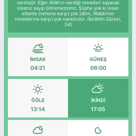
vermiştir. Eğer Allâh'ın verdiği nimetleri sayacak
olsanız sayıp bitiremezsiniz. Şüphe yok ki insan
Siyaset
elbette (nefsine karşı) çok zâlim, (Rabb'inin
nimetlerine karşı) çok nankördür. (İbrâhîm Sûresi,
34)
YEREL HABER
Haberde insan
Tanıtım
İMSAK
GÜNEŞ
04:21
06:00
ÖĞLE
İKINDI
13:14
17:05