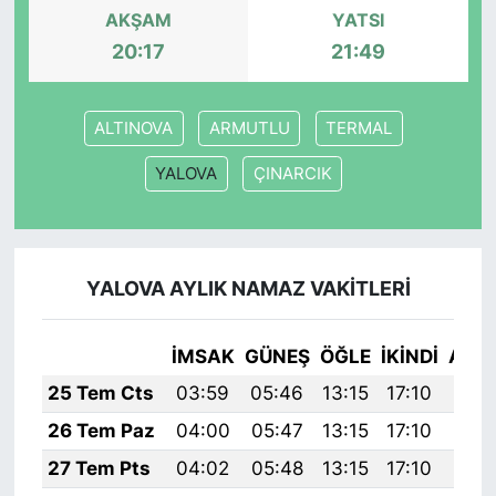
AKŞAM
YATSI
20:17
21:49
ALTINOVA
ARMUTLU
TERMAL
YALOVA
ÇINARCIK
YALOVA AYLIK NAMAZ VAKITLERI
İMSAK
GÜNEŞ
ÖĞLE
İKINDI
AKŞ
25 Tem Cts
03:59
05:46
13:15
17:10
20:
26 Tem Paz
04:00
05:47
13:15
17:10
20:
27 Tem Pts
04:02
05:48
13:15
17:10
20: