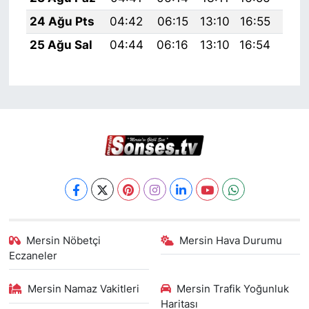
24 Ağu Pts
04:42
06:15
13:10
16:55
19:
25 Ağu Sal
04:44
06:16
13:10
16:54
19:
Mersin Nöbetçi
Mersin Hava Durumu
Eczaneler
Mersin Namaz Vakitleri
Mersin Trafik Yoğunluk
Haritası