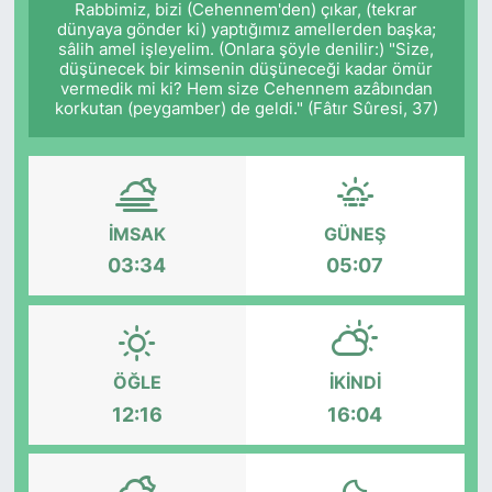
Rabbimiz, bizi (Cehennem'den) çıkar, (tekrar
dünyaya gönder ki) yaptığımız amellerden başka;
Siyaset
sâlih amel işleyelim. (Onlara şöyle denilir:) "Size,
düşünecek bir kimsenin düşüneceği kadar ömür
vermedik mi ki? Hem size Cehennem azâbından
YEREL HABER
korkutan (peygamber) de geldi." (Fâtır Sûresi, 37)
Haberde insan
Tanıtım
İMSAK
GÜNEŞ
03:34
05:07
ÖĞLE
İKINDI
12:16
16:04