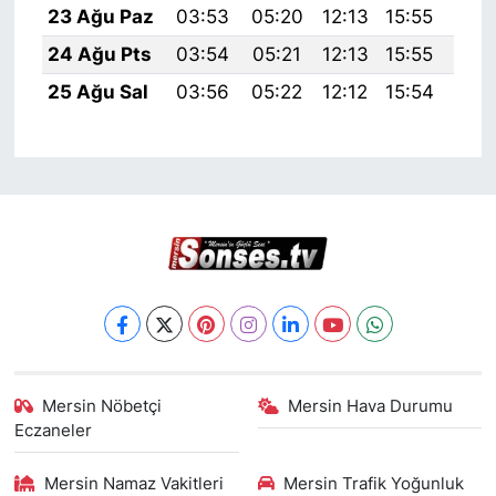
23 Ağu Paz
03:53
05:20
12:13
15:55
18:
24 Ağu Pts
03:54
05:21
12:13
15:55
18:
25 Ağu Sal
03:56
05:22
12:12
15:54
18:
Mersin Nöbetçi
Mersin Hava Durumu
Eczaneler
Mersin Namaz Vakitleri
Mersin Trafik Yoğunluk