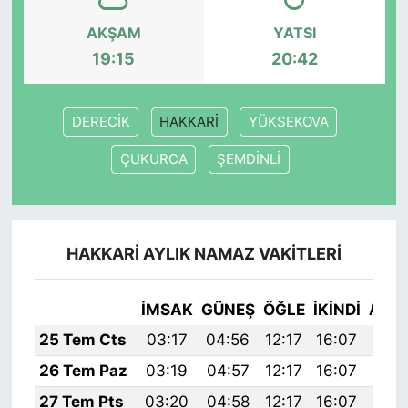
AKŞAM
YATSI
19:15
20:42
DERECİK
HAKKARİ
YÜKSEKOVA
ÇUKURCA
ŞEMDİNLİ
HAKKARİ AYLIK NAMAZ VAKITLERI
İMSAK
GÜNEŞ
ÖĞLE
İKINDI
AKŞ
25 Tem Cts
03:17
04:56
12:17
16:07
19:
26 Tem Paz
03:19
04:57
12:17
16:07
19:
27 Tem Pts
03:20
04:58
12:17
16:07
19: