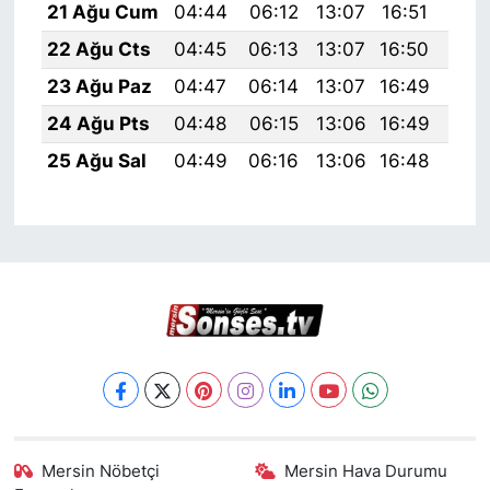
21 Ağu Cum
04:44
06:12
13:07
16:51
19:
22 Ağu Cts
04:45
06:13
13:07
16:50
19:
23 Ağu Paz
04:47
06:14
13:07
16:49
19:
24 Ağu Pts
04:48
06:15
13:06
16:49
19:
25 Ağu Sal
04:49
06:16
13:06
16:48
19:
Mersin Nöbetçi
Mersin Hava Durumu