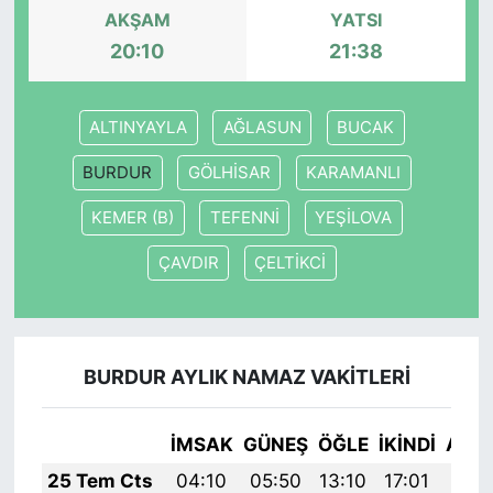
AKŞAM
YATSI
20:10
21:38
ALTINYAYLA
AĞLASUN
BUCAK
BURDUR
GÖLHİSAR
KARAMANLI
KEMER (B)
TEFENNİ
YEŞİLOVA
ÇAVDIR
ÇELTİKCİ
BURDUR AYLIK NAMAZ VAKITLERI
İMSAK
GÜNEŞ
ÖĞLE
İKINDI
AKŞ
25 Tem Cts
04:10
05:50
13:10
17:01
20: