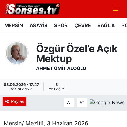
MERSİN
Mersin Nöbetçi Eczaneler
MERSİN
ASAYİŞ
SPOR
ÇEVRE
SAĞLIK
PO
ASAYİŞ
Mersin Hava Durumu
Özgür Özel’e Açık
SPOR
Mersin Namaz Vakitleri
Mektup
GÜNÜN MANŞETİ
Mersin Trafik Yoğunluk Haritası
AHMET ÜMIT ALOĞLU
DÜNYA
Süper Lig Puan Durumu ve Fikstür
03.06.2026 - 17:47
3
YAYINLANMA
PAYLAŞIM
KÜLTÜR - SANAT
Tüm Manşetler
Paylaş
-
+
A
A
MAGAZİN
Son Dakika Haberleri
Mersin/ Mezitli, 3 Haziran 2026
SAĞLIK
Haber Arşivi