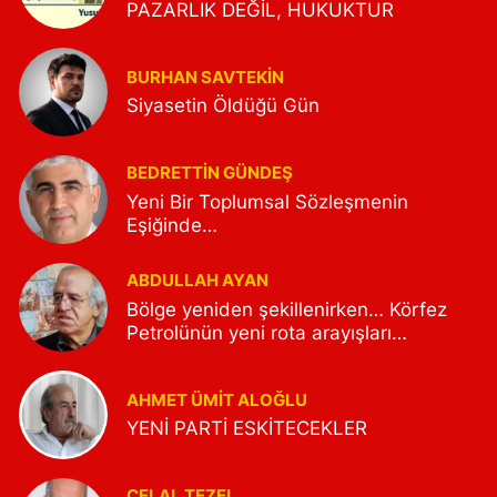
PAZARLIK DEĞİL, HUKUKTUR
BURHAN SAVTEKİN
Siyasetin Öldüğü Gün
BEDRETTIN GÜNDEŞ
Yeni Bir Toplumsal Sözleşmenin
Eşiğinde…
ABDULLAH AYAN
Bölge yeniden şekillenirken… Körfez
Petrolünün yeni rota arayışları…
AHMET ÜMIT ALOĞLU
YENİ PARTİ ESKİTECEKLER
CELAL TEZEL