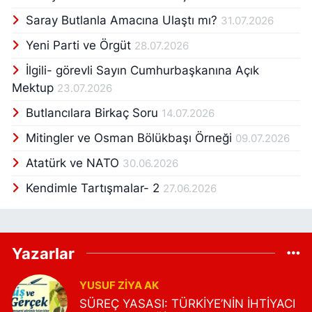
Saray Butlanla Amacına Ulaştı mı?
31.07.2026
Yeni Parti ve Örgüt
28.07.2026
İlgili- görevli Sayın Cumhurbaşkanına Açık
Mektup
23.07.2026
Butlancılara Birkaç Soru
14.07.2026
Mitingler ve Osman Bölükbaşı Örneği
09.07.2026
Atatürk ve NATO
30.06.2026
Kendimle Tartışmalar- 2
27.06.2026
Yazarlar
YUSUF ZIYA AK
SÜREÇ YASASI: TÜRKİYE’NİN İHTİYACI