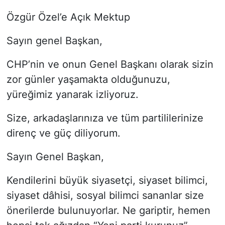
Özgür Özel’e Açık Mektup
Siyaset
Sayın genel Başkan,
YEREL HABER
CHP’nin ve onun Genel Başkanı olarak sizin
Haberde insan
zor günler yaşamakta olduğunuzu,
yüreğimiz yanarak izliyoruz.
Tanıtım
Size, arkadaşlarınıza ve tüm partililerinize
direnç ve güç diliyorum.
Sayın Genel Başkan,
Kendilerini büyük siyasetçi, siyaset bilimci,
siyaset dâhisi, sosyal bilimci sananlar size
önerilerde bulunuyorlar. Ne gariptir, hemen