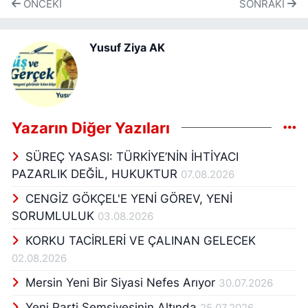
ÖNCEKI
SONRAKI
Yusuf Ziya AK
Yazarın Diğer Yazıları
SÜREÇ YASASI: TÜRKİYE’NİN İHTİYACI
PAZARLIK DEĞİL, HUKUKTUR
07.08.2026
CENGİZ GÖKÇEL'E YENİ GÖREV, YENİ
SORUMLULUK
03.08.2026
KORKU TACİRLERİ VE ÇALINAN GELECEK
02.08.2026
Mersin Yeni Bir Siyasi Nefes Arıyor
30.07.2026
Yeni Parti Şemsiyesinin Altında
25.07.2026