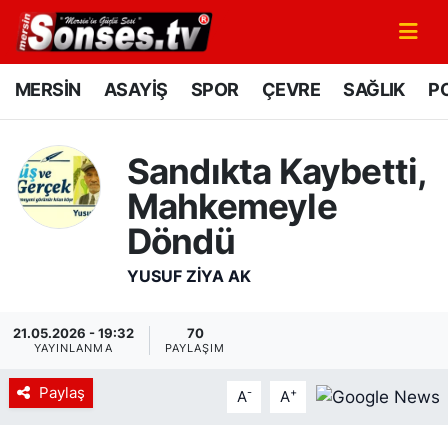
MERSİN
Mersin Nöbetçi Eczaneler
MERSİN
ASAYİŞ
SPOR
ÇEVRE
SAĞLIK
PO
ASAYİŞ
Mersin Hava Durumu
Sandıkta Kaybetti,
SPOR
Mersin Namaz Vakitleri
Mahkemeyle
GÜNÜN MANŞETİ
Mersin Trafik Yoğunluk Haritası
Döndü
YUSUF ZIYA AK
DÜNYA
Süper Lig Puan Durumu ve Fikstür
KÜLTÜR - SANAT
Tüm Manşetler
21.05.2026 - 19:32
70
YAYINLANMA
PAYLAŞIM
MAGAZİN
Son Dakika Haberleri
Paylaş
-
+
A
A
SAĞLIK
Haber Arşivi