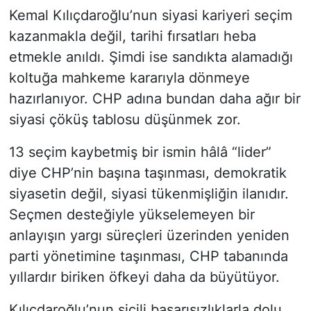
Kemal Kılıçdaroğlu’nun siyasi kariyeri seçim
Siyaset
kazanmakla değil, tarihi fırsatları heba
etmekle anıldı. Şimdi ise sandıkta alamadığı
YEREL HABER
koltuğa mahkeme kararıyla dönmeye
Haberde insan
hazırlanıyor. CHP adına bundan daha ağır bir
siyasi çöküş tablosu düşünmek zor.
Tanıtım
13 seçim kaybetmiş bir ismin hâlâ “lider”
diye CHP’nin başına taşınması, demokratik
siyasetin değil, siyasi tükenmişliğin ilanıdır.
Seçmen desteğiyle yükselemeyen bir
anlayışın yargı süreçleri üzerinden yeniden
parti yönetimine taşınması, CHP tabanında
yıllardır biriken öfkeyi daha da büyütüyor.
Kılıçdaroğlu’nun sicili başarısızlıklarla dolu.