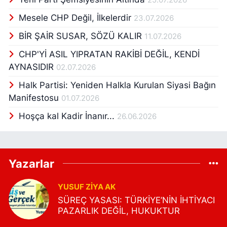
Mesele CHP Değil, İlkelerdir
23.07.2026
BİR ŞAİR SUSAR, SÖZÜ KALIR
11.07.2026
CHP'Yİ ASIL YIPRATAN RAKİBİ DEĞİL, KENDİ
AYNASIDIR
02.07.2026
Halk Partisi: Yeniden Halkla Kurulan Siyasi Bağın
Manifestosu
01.07.2026
Hoşça kal Kadir İnanır...
26.06.2026
Yazarlar
YUSUF ZIYA AK
SÜREÇ YASASI: TÜRKİYE’NİN İHTİYACI
PAZARLIK DEĞİL, HUKUKTUR