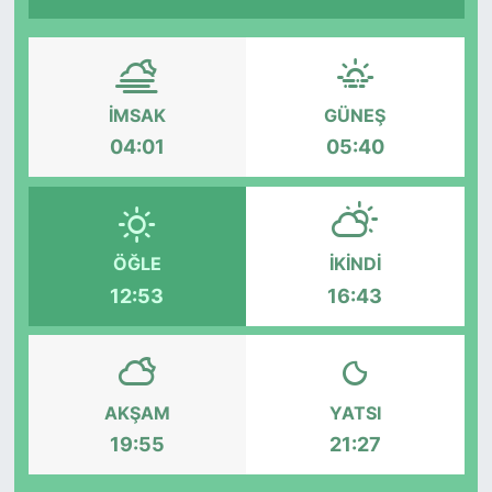
Siyaset
YEREL HABER
İMSAK
GÜNEŞ
04:01
05:40
Haberde insan
Tanıtım
ÖĞLE
İKINDI
12:53
16:43
AKŞAM
YATSI
19:55
21:27