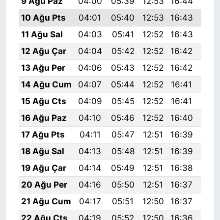
9 Ağu Paz
04:00
05:39
12:53
16:44
19:
10 Ağu Pts
04:01
05:40
12:53
16:43
19:
11 Ağu Sal
04:03
05:41
12:52
16:43
19:
12 Ağu Çar
04:04
05:42
12:52
16:42
19:
13 Ağu Per
04:06
05:43
12:52
16:42
19:
14 Ağu Cum
04:07
05:44
12:52
16:41
19:
15 Ağu Cts
04:09
05:45
12:52
16:41
19:
16 Ağu Paz
04:10
05:46
12:52
16:40
19:
17 Ağu Pts
04:11
05:47
12:51
16:39
19:
18 Ağu Sal
04:13
05:48
12:51
16:39
19:
19 Ağu Çar
04:14
05:49
12:51
16:38
19:
20 Ağu Per
04:16
05:50
12:51
16:37
19:
21 Ağu Cum
04:17
05:51
12:50
16:37
19:
22 Ağu Cts
04:19
05:52
12:50
16:36
19: