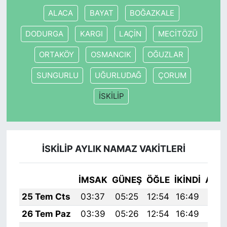
ALACA
BAYAT
BOĞAZKALE
DODURGA
KARGI
LAÇİN
MECİTÖZÜ
ORTAKÖY
OSMANCIK
OĞUZLAR
SUNGURLU
UĞURLUDAĞ
ÇORUM
İSKİLİP
İSKİLİP AYLIK NAMAZ VAKITLERI
İMSAK
GÜNEŞ
ÖĞLE
İKINDI
AKŞ
25 Tem Cts
03:37
05:25
12:54
16:49
20:
26 Tem Paz
03:39
05:26
12:54
16:49
20: