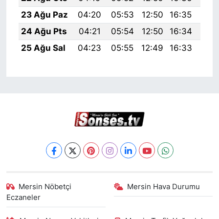
23 Ağu Paz
04:20
05:53
12:50
16:35
19:
24 Ağu Pts
04:21
05:54
12:50
16:34
19:
25 Ağu Sal
04:23
05:55
12:49
16:33
19:
Mersin Nöbetçi
Mersin Hava Durumu
Eczaneler